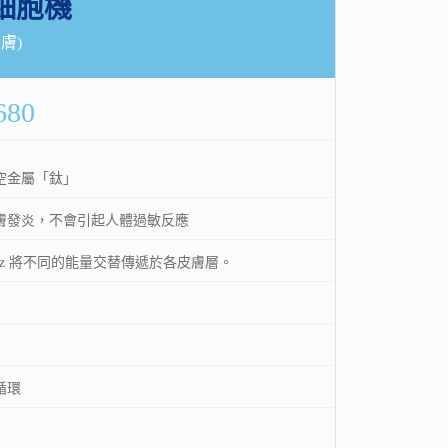
ll 細胞機
皮膚)
80
空金屬「鈦」
膚發炎，不會引起人體過敏反應
9MHz 將不同的能量交替傳遞於各皮膚層。
循環