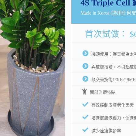
4S Triple Ce
Made in Korea (適用任何
首次試做： $6
機頭使用：獲美譽為太
與皮膚接觸，不引起皮
頻交替技術1/3/10/1
面部治療特點
有效控制皮膚老化因素
增進皮膚恢復力，促進
减少痤瘡復發率