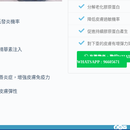
分解老化膠原蛋白
降低皮膚過敏機率
低發炎機率
促進持續膠原蛋白產生
對下垂的皮膚有增彈力
，精華素注入
有興趣者，歡迎WHATS
WHATSAPP : 96605671
改善炎症，增強皮膚免疫力
加皮膚彈性