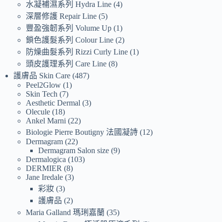
水凝補濕系列 Hydra Line
4
深層修護 Repair Line
5
豐盈強韌系列 Volume Up
1
鎖色護髮系列 Colour Line
2
防燥曲髮系列 Rizzi Curly Line
1
頭皮護理系列 Care Line
8
護膚品 Skin Care
487
Peel2Glow
1
Skin Tech
7
Aesthetic Dermal
3
Olecule
18
Ankel Marni
22
Biologie Pierre Boutigny 法國凝詩
12
Dermagram
22
Dermagram Salon size
9
Dermalogica
103
DERMIER
8
Jane Iredale
3
彩妝
3
護膚品
2
Maria Galland 瑪琍嘉蘭
35