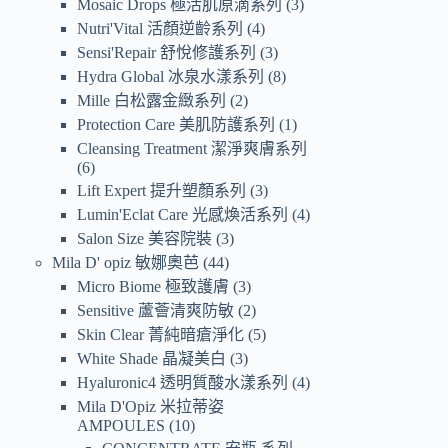
Mosaic Drops 極活肌原滴系列
3
Nutri'Vital 活顏逆齡系列
4
Sensi'Repair 舒悅修護系列
3
Hydra Global 冰泉水漾系列
8
Mille 白松露金緻系列
2
Protection Care 美肌防護系列
1
Cleansing Treatment 潔淨爽膚系列
6
Lift Expert 提升塑顏系列
3
Lumin'Eclat Care 光感煥活系列
4
Salon Size 美容院裝
3
Mila D' opiz 敏娜奧芭
44
Micro Biome 極致護膚
3
Sensitive 蘆薈清爽防敏
2
Skin Clear 菁純暗瘡淨化
5
White Shade 晶凝美白
3
Hyaluronic4 透明質酸水漾系列
4
Mila D'Opiz 米拉蒂姿
AMPOULES
10