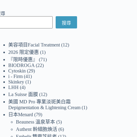
搜尋
搜尋
美容項目Facial Treatment
12
2026 限定優惠
1
『限時優惠』
71
BIODROGA
22
Cytoskin
29
i - Firm
41
Skinkey
1
LHH
4
La Suisse 面膜
12
美國 MD Pro 專業淡斑美白霜
Depigmentation & Lightening Cream
1
日本Menard
79
Beauness 溫泉草本
5
Authent 幹細胞煥活
6
Embelir 雙靈芝抗老
12