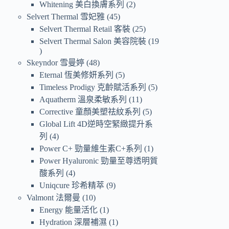
Whitening 美白換膚系列
2
Selvert Thermal 雪妃雅
45
Selvert Thermal Retail 客裝
25
Selvert Thermal Salon 美容院裝
19
Skeyndor 雪曼婷
48
Eternal 恆美修妍系列
5
Timeless Prodigy 克齡賦活系列
5
Aquatherm 溫泉柔敏系列
11
Corrective 童顏美塑祛紋系列
5
Global Lift 4D逆時空緊緻提升系
列
4
Power C+ 勁量維生素C+系列
1
Power Hyaluronic 勁量至尊透明質
酸系列
4
Uniqcure 珍希精萃
9
Valmont 法爾曼
10
Energy 能量活化
1
Hydration 深層補濕
1