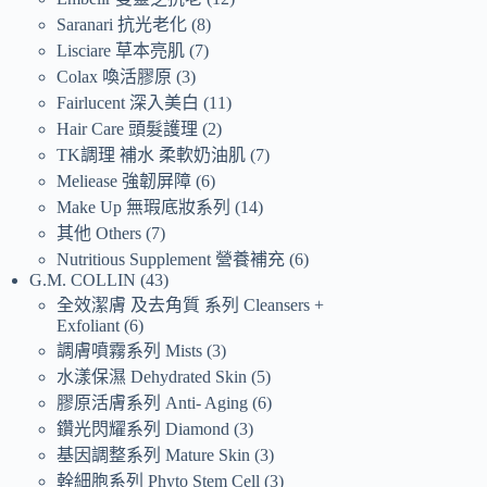
Saranari 抗光老化
8
Lisciare 草本亮肌
7
Colax 喚活膠原
3
Fairlucent 深入美白
11
Hair Care 頭髮護理
2
TK調理 補水 柔軟奶油肌
7
Meliease 強韌屏障
6
Make Up 無瑕底妝系列
14
其他 Others
7
Nutritious Supplement 營養補充
6
G.M. COLLIN
43
全效潔膚 及去角質 系列 Cleansers +
Exfoliant
6
調膚噴霧系列 Mists
3
水漾保濕 Dehydrated Skin
5
膠原活膚系列 Anti- Aging
6
鑽光閃耀系列 Diamond
3
基因調整系列 Mature Skin
3
幹細胞系列 Phyto Stem Cell
3