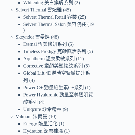
Whitening 美白換膚系列
2
Selvert Thermal 雪妃雅
45
Selvert Thermal Retail 客裝
25
Selvert Thermal Salon 美容院裝
19
Skeyndor 雪曼婷
48
Eternal 恆美修妍系列
5
Timeless Prodigy 克齡賦活系列
5
Aquatherm 溫泉柔敏系列
11
Corrective 童顏美塑祛紋系列
5
Global Lift 4D逆時空緊緻提升系
列
4
Power C+ 勁量維生素C+系列
1
Power Hyaluronic 勁量至尊透明質
酸系列
4
Uniqcure 珍希精萃
9
Valmont 法爾曼
10
Energy 能量活化
1
Hydration 深層補濕
1