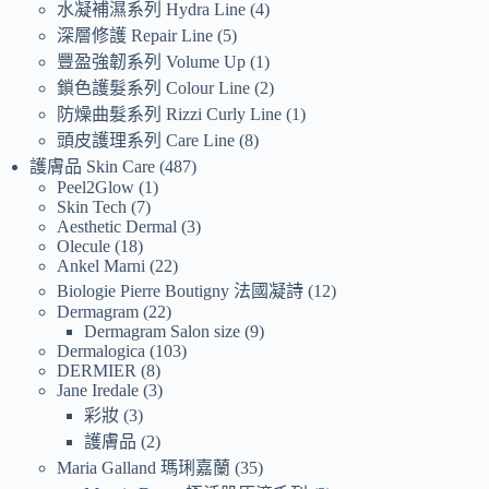
水凝補濕系列 Hydra Line
4
深層修護 Repair Line
5
豐盈強韌系列 Volume Up
1
鎖色護髮系列 Colour Line
2
防燥曲髮系列 Rizzi Curly Line
1
頭皮護理系列 Care Line
8
護膚品 Skin Care
487
Peel2Glow
1
Skin Tech
7
Aesthetic Dermal
3
Olecule
18
Ankel Marni
22
Biologie Pierre Boutigny 法國凝詩
12
Dermagram
22
Dermagram Salon size
9
Dermalogica
103
DERMIER
8
Jane Iredale
3
彩妝
3
護膚品
2
Maria Galland 瑪琍嘉蘭
35