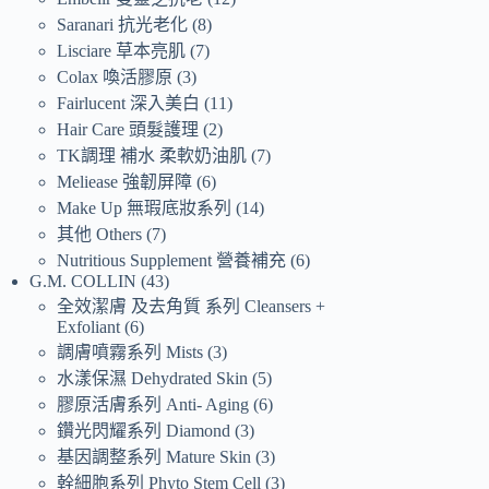
Saranari 抗光老化
8
Lisciare 草本亮肌
7
Colax 喚活膠原
3
Fairlucent 深入美白
11
Hair Care 頭髮護理
2
TK調理 補水 柔軟奶油肌
7
Meliease 強韌屏障
6
Make Up 無瑕底妝系列
14
其他 Others
7
Nutritious Supplement 營養補充
6
G.M. COLLIN
43
全效潔膚 及去角質 系列 Cleansers +
Exfoliant
6
調膚噴霧系列 Mists
3
水漾保濕 Dehydrated Skin
5
膠原活膚系列 Anti- Aging
6
鑽光閃耀系列 Diamond
3
基因調整系列 Mature Skin
3
幹細胞系列 Phyto Stem Cell
3