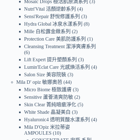
Mosaic Drops 極活肌原滴系列
3
Nutri'Vital 活顏逆齡系列
4
Sensi'Repair 舒悅修護系列
3
Hydra Global 冰泉水漾系列
8
Mille 白松露金緻系列
2
Protection Care 美肌防護系列
1
Cleansing Treatment 潔淨爽膚系列
6
Lift Expert 提升塑顏系列
3
Lumin'Eclat Care 光感煥活系列
4
Salon Size 美容院裝
3
Mila D' opiz 敏娜奧芭
44
Micro Biome 極致護膚
3
Sensitive 蘆薈清爽防敏
2
Skin Clear 菁純暗瘡淨化
5
White Shade 晶凝美白
3
Hyaluronic4 透明質酸水漾系列
4
Mila D'Opiz 米拉蒂姿
AMPOULES
10