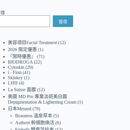
搜尋
搜尋
美容項目Facial Treatment
12
2026 限定優惠
1
『限時優惠』
71
BIODROGA
22
Cytoskin
29
i - Firm
41
Skinkey
1
LHH
4
La Suisse 面膜
12
美國 MD Pro 專業淡斑美白霜
Depigmentation & Lightening Cream
1
日本Menard
79
Beauness 溫泉草本
5
Authent 幹細胞煥活
6
Embelir 雙靈芝抗老
12