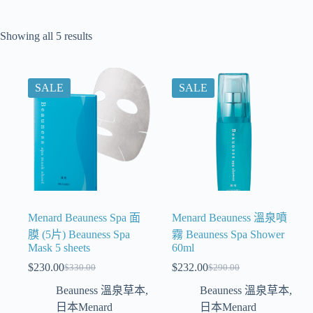
Showing all 5 results
SALE
SALE
Menard Beauness Spa 面
Menard Beauness 溫泉噴
膜 (5片) Beauness Spa
霧 Beauness Spa Shower
Mask 5 sheets
60ml
$
230.00
$
232.00
$
330.00
$
290.00
Beauness 溫泉草本
,
Beauness 溫泉草本
,
日本Menard
日本Menard