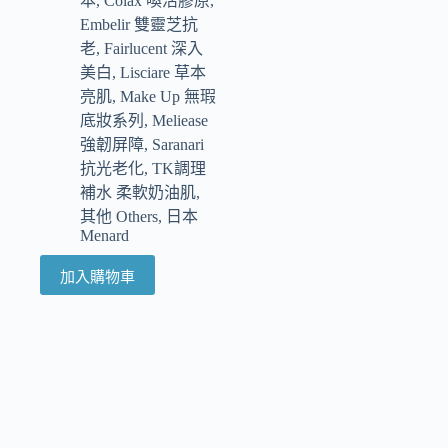
本
,
Colax 喚活膠原
,
Embelir 雙靈芝抗
老
,
Fairlucent 深入
美白
,
Lisciare 草本
亮肌
,
Make Up 無瑕
底妝系列
,
Meliease
強韌屏障
,
Saranari
抗光老化
,
TK調理
補水 柔軟奶油肌
,
其他 Others
,
日本
Menard
加入購物車