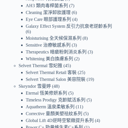
AH3 類肉毒桿菌系列
7
Cleaning 潔淨卸妝護理
6
Eye Care 眼部護理系列
4
Galaxy Effect System 反引力抗衰老逆齡系列
6
Moisturising 全天候保濕系列
8
Sensitive 治療敏感系列
3
Therapeutics 暗瘡粉刺消炎系列
3
Whitening 美白換膚系列
2
Selvert Thermal 雪妃雅
45
Selvert Thermal Retail 客裝
25
Selvert Thermal Salon 美容院裝
19
Skeyndor 雪曼婷
48
Eternal 恆美修妍系列
5
Timeless Prodigy 克齡賦活系列
5
Aquatherm 溫泉柔敏系列
11
Corrective 童顏美塑祛紋系列
5
Global Lift 4D逆時空緊緻提升系列
4
Power C+ 勁量維生素C+系列
1