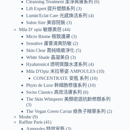
Cleansing Treatment 潔淨爽膚系列
6
Lift Expert 提升塑顏系列
3
Lumin'Eclat Care 光感煥活系列
4
Salon Size 美容院裝
3
Mila D' opiz 敏娜奧芭
44
Micro Biome 極致護膚
3
Sensitive 蘆薈清爽防敏
2
Skin Clear 菁純暗瘡淨化
5
White Shade 晶凝美白
3
Hyaluronic4 透明質酸水漾系列
4
Mila D'Opiz 米拉蒂姿 AMPOULES
10
CONCENTRATE 安瓶 系列
10
Phyto de Luxe 幹細胞修復系列
10
Swiss Classics 高效活膚系列
6
The Skin Whisperer 美顏密語抗齡修顏系列
3
The Vegan Green Caviar 綠魚子精華系列
2
Moshe
9
Raffine Paris
41
Ampoules 特效安瓶
3