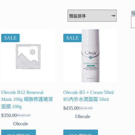
SALE
SALE
Olecule B12 Renewal
Olecule B5 + Cream 50ml
Mask 100g 細胞修護補濕
B5內外水潤面霜 50ml
面膜 100g
$
435.00
$
810.00
$
350.00
$
640.00
Olecule
Olecule