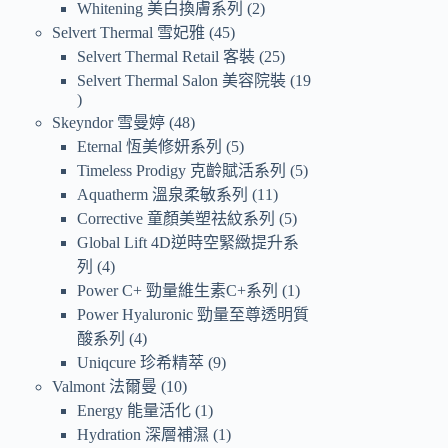
Whitening 美白換膚系列
2
Selvert Thermal 雪妃雅
45
Selvert Thermal Retail 客裝
25
Selvert Thermal Salon 美容院裝
19
Skeyndor 雪曼婷
48
Eternal 恆美修妍系列
5
Timeless Prodigy 克齡賦活系列
5
Aquatherm 溫泉柔敏系列
11
Corrective 童顏美塑祛紋系列
5
Global Lift 4D逆時空緊緻提升系
列
4
Power C+ 勁量維生素C+系列
1
Power Hyaluronic 勁量至尊透明質
酸系列
4
Uniqcure 珍希精萃
9
Valmont 法爾曼
10
Energy 能量活化
1
Hydration 深層補濕
1