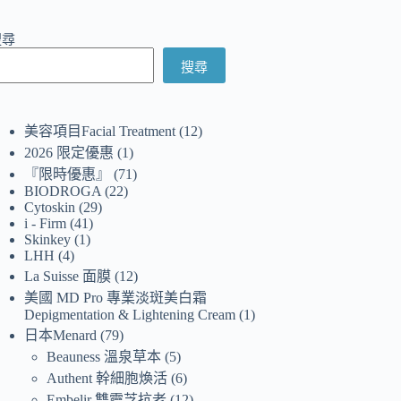
搜尋
搜尋
美容項目Facial Treatment
12
2026 限定優惠
1
『限時優惠』
71
BIODROGA
22
Cytoskin
29
i - Firm
41
Skinkey
1
LHH
4
La Suisse 面膜
12
美國 MD Pro 專業淡斑美白霜
Depigmentation & Lightening Cream
1
日本Menard
79
Beauness 溫泉草本
5
Authent 幹細胞煥活
6
Embelir 雙靈芝抗老
12