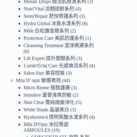
Mosaic Drops 極活肌原滴系列
3
Nutri'Vital 活顏逆齡系列
4
Sensi'Repair 舒悅修護系列
3
Hydra Global 冰泉水漾系列
8
Mille 白松露金緻系列
2
Protection Care 美肌防護系列
1
Cleansing Treatment 潔淨爽膚系列
6
Lift Expert 提升塑顏系列
3
Lumin'Eclat Care 光感煥活系列
4
Salon Size 美容院裝
3
Mila D' opiz 敏娜奧芭
44
Micro Biome 極致護膚
3
Sensitive 蘆薈清爽防敏
2
Skin Clear 菁純暗瘡淨化
5
White Shade 晶凝美白
3
Hyaluronic4 透明質酸水漾系列
4
Mila D'Opiz 米拉蒂姿
AMPOULES
10