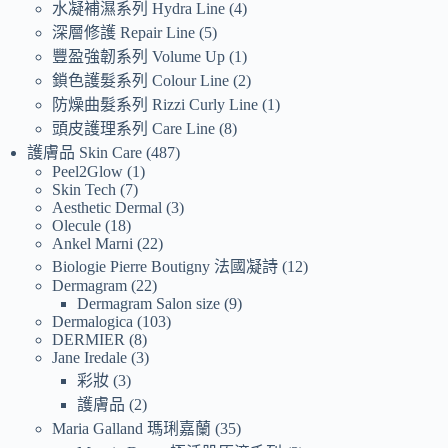
水凝補濕系列 Hydra Line
4
深層修護 Repair Line
5
豐盈強韌系列 Volume Up
1
鎖色護髮系列 Colour Line
2
防燥曲髮系列 Rizzi Curly Line
1
頭皮護理系列 Care Line
8
護膚品 Skin Care
487
Peel2Glow
1
Skin Tech
7
Aesthetic Dermal
3
Olecule
18
Ankel Marni
22
Biologie Pierre Boutigny 法國凝詩
12
Dermagram
22
Dermagram Salon size
9
Dermalogica
103
DERMIER
8
Jane Iredale
3
彩妝
3
護膚品
2
Maria Galland 瑪琍嘉蘭
35