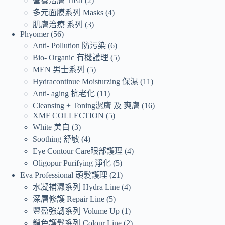
營養活膚 Treat
2
多元面膜系列 Masks
4
肌膚治療 系列
3
Phyomer
56
Anti- Pollution 防污染
6
Bio- Organic 有機護理
5
MEN 男士系列
5
Hydracontinue Moisturzing 保濕
11
Anti- aging 抗老化
11
Cleansing + Toning潔膚 及 爽膚
16
XMF COLLECTION
5
White 美白
3
Soothing 舒敏
4
Eye Contour Care眼部護理
4
Oligopur Purifying 淨化
5
Eva Professional 頭髮護理
21
水凝補濕系列 Hydra Line
4
深層修護 Repair Line
5
豐盈強韌系列 Volume Up
1
鎖色護髮系列 Colour Line
2