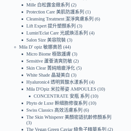
Mille 白松露金緻系列
2
Protection Care 美肌防護系列
1
Cleansing Treatment 潔淨爽膚系列
6
Lift Expert 提升塑顏系列
3
Lumin'Eclat Care 光感煥活系列
4
Salon Size 美容院裝
3
Mila D' opiz 敏娜奧芭
44
Micro Biome 極致護膚
3
Sensitive 蘆薈清爽防敏
2
Skin Clear 菁純暗瘡淨化
5
White Shade 晶凝美白
3
Hyaluronic4 透明質酸水漾系列
4
Mila D'Opiz 米拉蒂姿 AMPOULES
10
CONCENTRATE 安瓶 系列
10
Phyto de Luxe 幹細胞修復系列
10
Swiss Classics 高效活膚系列
6
The Skin Whisperer 美顏密語抗齡修顏系列
3
The Vegan Green Caviar 綠魚子精華系列
2