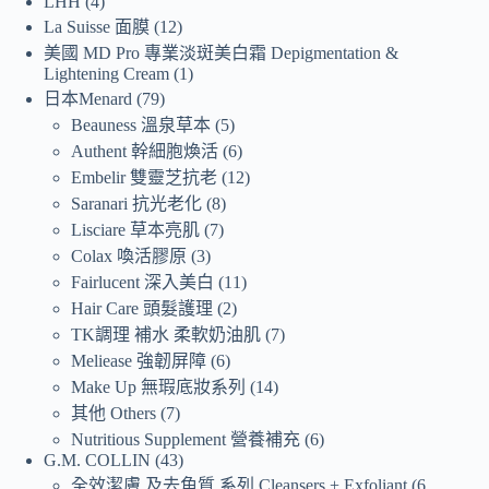
LHH
4
La Suisse 面膜
12
美國 MD Pro 專業淡斑美白霜 Depigmentation &
Lightening Cream
1
日本Menard
79
Beauness 溫泉草本
5
Authent 幹細胞煥活
6
Embelir 雙靈芝抗老
12
Saranari 抗光老化
8
Lisciare 草本亮肌
7
Colax 喚活膠原
3
Fairlucent 深入美白
11
Hair Care 頭髮護理
2
TK調理 補水 柔軟奶油肌
7
Meliease 強韌屏障
6
Make Up 無瑕底妝系列
14
其他 Others
7
Nutritious Supplement 營養補充
6
G.M. COLLIN
43
全效潔膚 及去角質 系列 Cleansers + Exfoliant
6