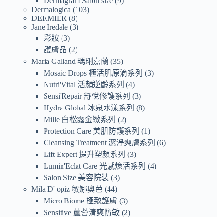
Dermagram Salon size
9
Dermalogica
103
DERMIER
8
Jane Iredale
3
彩妝
3
護膚品
2
Maria Galland 瑪琍嘉蘭
35
Mosaic Drops 極活肌原滴系列
3
Nutri'Vital 活顏逆齡系列
4
Sensi'Repair 舒悅修護系列
3
Hydra Global 冰泉水漾系列
8
Mille 白松露金緻系列
2
Protection Care 美肌防護系列
1
Cleansing Treatment 潔淨爽膚系列
6
Lift Expert 提升塑顏系列
3
Lumin'Eclat Care 光感煥活系列
4
Salon Size 美容院裝
3
Mila D' opiz 敏娜奧芭
44
Micro Biome 極致護膚
3
Sensitive 蘆薈清爽防敏
2