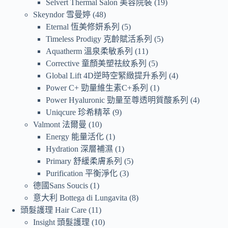
Selvert Thermal Salon 美容院裝
19
Skeyndor 雪曼婷
48
Eternal 恆美修妍系列
5
Timeless Prodigy 克齡賦活系列
5
Aquatherm 溫泉柔敏系列
11
Corrective 童顏美塑祛紋系列
5
Global Lift 4D逆時空緊緻提升系列
4
Power C+ 勁量維生素C+系列
1
Power Hyaluronic 勁量至尊透明質酸系列
4
Uniqcure 珍希精萃
9
Valmont 法爾曼
10
Energy 能量活化
1
Hydration 深層補濕
1
Primary 舒緩柔膚系列
5
Purification 平衡淨化
3
德國Sans Soucis
1
意大利 Bottega di Lungavita
8
頭髮護理 Hair Care
11
Insight 頭髮護理
10