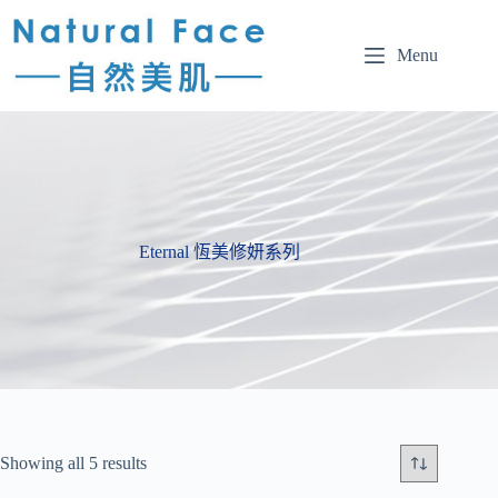
Menu
Eternal 恆美修妍系列
Showing all 5 results