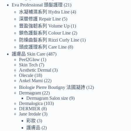
Eva Professional 頭髮護理
21
水凝補濕系列 Hydra Line
4
深層修護 Repair Line
5
豐盈強韌系列 Volume Up
1
鎖色護髮系列 Colour Line
2
防燥曲髮系列 Rizzi Curly Line
1
頭皮護理系列 Care Line
8
護膚品 Skin Care
487
Peel2Glow
1
Skin Tech
7
Aesthetic Dermal
3
Olecule
18
Ankel Marni
22
Biologie Pierre Boutigny 法國凝詩
12
Dermagram
22
Dermagram Salon size
9
Dermalogica
103
DERMIER
8
Jane Iredale
3
彩妝
3
護膚品
2