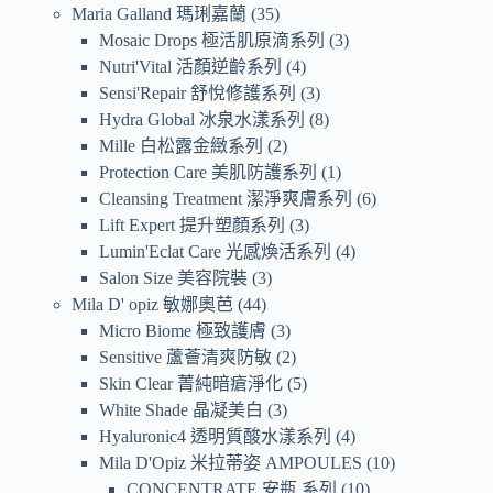
Maria Galland 瑪琍嘉蘭
35
Mosaic Drops 極活肌原滴系列
3
Nutri'Vital 活顏逆齡系列
4
Sensi'Repair 舒悅修護系列
3
Hydra Global 冰泉水漾系列
8
Mille 白松露金緻系列
2
Protection Care 美肌防護系列
1
Cleansing Treatment 潔淨爽膚系列
6
Lift Expert 提升塑顏系列
3
Lumin'Eclat Care 光感煥活系列
4
Salon Size 美容院裝
3
Mila D' opiz 敏娜奧芭
44
Micro Biome 極致護膚
3
Sensitive 蘆薈清爽防敏
2
Skin Clear 菁純暗瘡淨化
5
White Shade 晶凝美白
3
Hyaluronic4 透明質酸水漾系列
4
Mila D'Opiz 米拉蒂姿 AMPOULES
10
CONCENTRATE 安瓶 系列
10