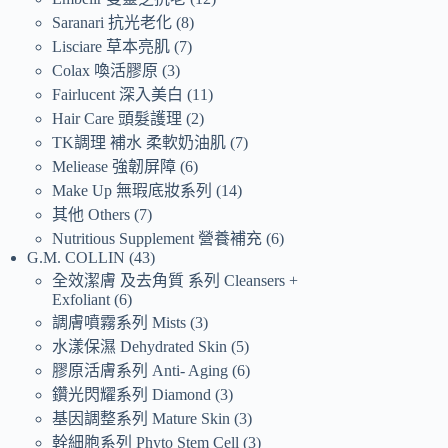
Saranari 抗光老化
8
Lisciare 草本亮肌
7
Colax 喚活膠原
3
Fairlucent 深入美白
11
Hair Care 頭髮護理
2
TK調理 補水 柔軟奶油肌
7
Meliease 強韌屏障
6
Make Up 無瑕底妝系列
14
其他 Others
7
Nutritious Supplement 營養補充
6
G.M. COLLIN
43
全效潔膚 及去角質 系列 Cleansers +
Exfoliant
6
調膚噴霧系列 Mists
3
水漾保濕 Dehydrated Skin
5
膠原活膚系列 Anti- Aging
6
鑽光閃耀系列 Diamond
3
基因調整系列 Mature Skin
3
幹細胞系列 Phyto Stem Cell
3