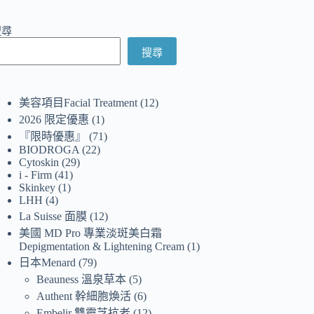
搜尋
搜尋
美容項目Facial Treatment
12
2026 限定優惠
1
『限時優惠』
71
BIODROGA
22
Cytoskin
29
i - Firm
41
Skinkey
1
LHH
4
La Suisse 面膜
12
美國 MD Pro 專業淡斑美白霜
Depigmentation & Lightening Cream
1
日本Menard
79
Beauness 溫泉草本
5
Authent 幹細胞煥活
6
Embelir 雙靈芝抗老
12