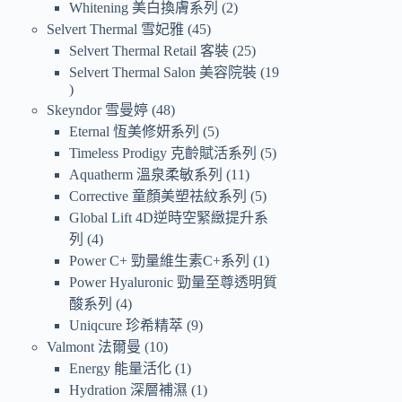
Whitening 美白換膚系列
2
Selvert Thermal 雪妃雅
45
Selvert Thermal Retail 客裝
25
Selvert Thermal Salon 美容院裝
19
Skeyndor 雪曼婷
48
Eternal 恆美修妍系列
5
Timeless Prodigy 克齡賦活系列
5
Aquatherm 溫泉柔敏系列
11
Corrective 童顏美塑祛紋系列
5
Global Lift 4D逆時空緊緻提升系
列
4
Power C+ 勁量維生素C+系列
1
Power Hyaluronic 勁量至尊透明質
酸系列
4
Uniqcure 珍希精萃
9
Valmont 法爾曼
10
Energy 能量活化
1
Hydration 深層補濕
1