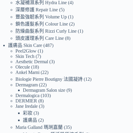
水凝補濕系列 Hydra Line
4
深層修護 Repair Line
5
豐盈強韌系列 Volume Up
1
鎖色護髮系列 Colour Line
2
防燥曲髮系列 Rizzi Curly Line
1
頭皮護理系列 Care Line
8
護膚品 Skin Care
487
Peel2Glow
1
Skin Tech
7
Aesthetic Dermal
3
Olecule
18
Ankel Marni
22
Biologie Pierre Boutigny 法國凝詩
12
Dermagram
22
Dermagram Salon size
9
Dermalogica
103
DERMIER
8
Jane Iredale
3
彩妝
3
護膚品
2
Maria Galland 瑪琍嘉蘭
35