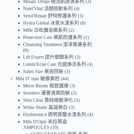
Mosaic Drops 極活肌原滴系列
3
Nutri'Vital 活顏逆齡系列
4
Sensi'Repair 舒悅修護系列
3
Hydra Global 冰泉水漾系列
8
Mille 白松露金緻系列
2
Protection Care 美肌防護系列
1
Cleansing Treatment 潔淨爽膚系列
6
Lift Expert 提升塑顏系列
3
Lumin'Eclat Care 光感煥活系列
4
Salon Size 美容院裝
3
Mila D' opiz 敏娜奧芭
44
Micro Biome 極致護膚
3
Sensitive 蘆薈清爽防敏
2
Skin Clear 菁純暗瘡淨化
5
White Shade 晶凝美白
3
Hyaluronic4 透明質酸水漾系列
4
Mila D'Opiz 米拉蒂姿
AMPOULES
10