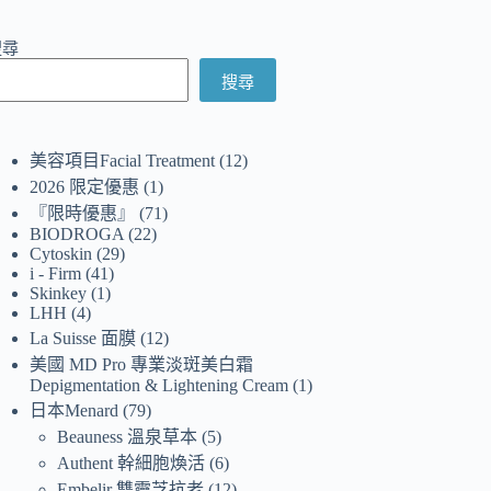
搜尋
搜尋
美容項目Facial Treatment
12
2026 限定優惠
1
『限時優惠』
71
BIODROGA
22
Cytoskin
29
i - Firm
41
Skinkey
1
LHH
4
La Suisse 面膜
12
美國 MD Pro 專業淡斑美白霜
Depigmentation & Lightening Cream
1
日本Menard
79
Beauness 溫泉草本
5
Authent 幹細胞煥活
6
Embelir 雙靈芝抗老
12