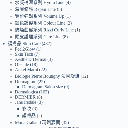
水凝補濕系列 Hydra Line
4
深層修護 Repair Line
5
豐盈強韌系列 Volume Up
1
鎖色護髮系列 Colour Line
2
防燥曲髮系列 Rizzi Curly Line
1
頭皮護理系列 Care Line
8
護膚品 Skin Care
487
Peel2Glow
1
Skin Tech
7
Aesthetic Dermal
3
Olecule
18
Ankel Marni
22
Biologie Pierre Boutigny 法國凝詩
12
Dermagram
22
Dermagram Salon size
9
Dermalogica
103
DERMIER
8
Jane Iredale
3
彩妝
3
護膚品
2
Maria Galland 瑪琍嘉蘭
35