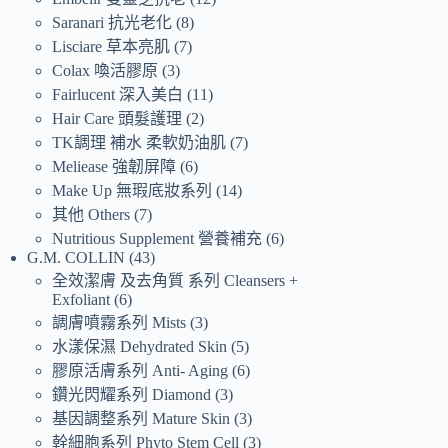
Saranari 抗光老化
8
Lisciare 草本亮肌
7
Colax 喚活膠原
3
Fairlucent 深入美白
11
Hair Care 頭髮護理
2
TK調理 補水 柔軟奶油肌
7
Meliease 強韌屏障
6
Make Up 無瑕底妝系列
14
其他 Others
7
Nutritious Supplement 營養補充
6
G.M. COLLIN
43
全效潔膚 及去角質 系列 Cleansers +
Exfoliant
6
調膚噴霧系列 Mists
3
水漾保濕 Dehydrated Skin
5
膠原活膚系列 Anti- Aging
6
鑽光閃耀系列 Diamond
3
基因調整系列 Mature Skin
3
幹細胞系列 Phyto Stem Cell
3