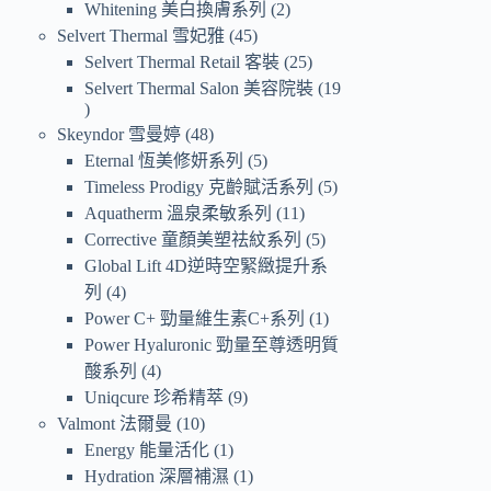
Whitening 美白換膚系列
2
Selvert Thermal 雪妃雅
45
Selvert Thermal Retail 客裝
25
Selvert Thermal Salon 美容院裝
19
Skeyndor 雪曼婷
48
Eternal 恆美修妍系列
5
Timeless Prodigy 克齡賦活系列
5
Aquatherm 溫泉柔敏系列
11
Corrective 童顏美塑祛紋系列
5
Global Lift 4D逆時空緊緻提升系
列
4
Power C+ 勁量維生素C+系列
1
Power Hyaluronic 勁量至尊透明質
酸系列
4
Uniqcure 珍希精萃
9
Valmont 法爾曼
10
Energy 能量活化
1
Hydration 深層補濕
1