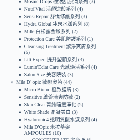
Mosaic Drops 極活肌原滴系列
3
Nutri'Vital 活顏逆齡系列
4
Sensi'Repair 舒悅修護系列
3
Hydra Global 冰泉水漾系列
8
Mille 白松露金緻系列
2
Protection Care 美肌防護系列
1
Cleansing Treatment 潔淨爽膚系列
6
Lift Expert 提升塑顏系列
3
Lumin'Eclat Care 光感煥活系列
4
Salon Size 美容院裝
3
Mila D' opiz 敏娜奧芭
44
Micro Biome 極致護膚
3
Sensitive 蘆薈清爽防敏
2
Skin Clear 菁純暗瘡淨化
5
White Shade 晶凝美白
3
Hyaluronic4 透明質酸水漾系列
4
Mila D'Opiz 米拉蒂姿
AMPOULES
10