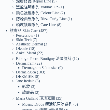
深層修護 Repair Line
5
豐盈強韌系列 Volume Up
1
鎖色護髮系列 Colour Line
2
防燥曲髮系列 Rizzi Curly Line
1
頭皮護理系列 Care Line
8
護膚品 Skin Care
487
Peel2Glow
1
Skin Tech
7
Aesthetic Dermal
3
Olecule
18
Ankel Marni
22
Biologie Pierre Boutigny 法國凝詩
12
Dermagram
22
Dermagram Salon size
9
Dermalogica
103
DERMIER
8
Jane Iredale
3
彩妝
3
護膚品
2
Maria Galland 瑪琍嘉蘭
35
Mosaic Drops 極活肌原滴系列
3