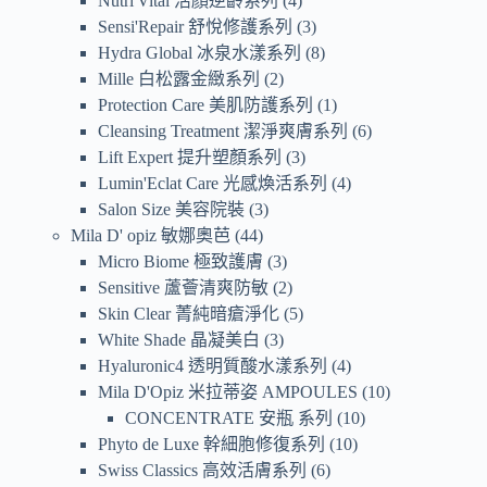
Nutri'Vital 活顏逆齡系列
4
Sensi'Repair 舒悅修護系列
3
Hydra Global 冰泉水漾系列
8
Mille 白松露金緻系列
2
Protection Care 美肌防護系列
1
Cleansing Treatment 潔淨爽膚系列
6
Lift Expert 提升塑顏系列
3
Lumin'Eclat Care 光感煥活系列
4
Salon Size 美容院裝
3
Mila D' opiz 敏娜奧芭
44
Micro Biome 極致護膚
3
Sensitive 蘆薈清爽防敏
2
Skin Clear 菁純暗瘡淨化
5
White Shade 晶凝美白
3
Hyaluronic4 透明質酸水漾系列
4
Mila D'Opiz 米拉蒂姿 AMPOULES
10
CONCENTRATE 安瓶 系列
10
Phyto de Luxe 幹細胞修復系列
10
Swiss Classics 高效活膚系列
6