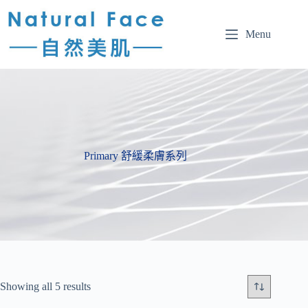
Menu
Primary 舒緩柔膚系列
Showing all 5 results