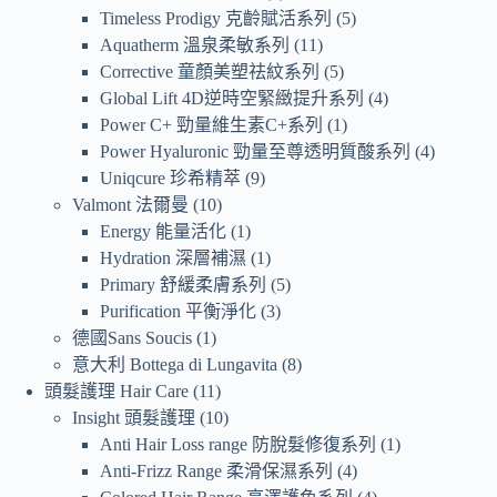
Timeless Prodigy 克齡賦活系列
5
Aquatherm 溫泉柔敏系列
11
Corrective 童顏美塑祛紋系列
5
Global Lift 4D逆時空緊緻提升系列
4
Power C+ 勁量維生素C+系列
1
Power Hyaluronic 勁量至尊透明質酸系列
4
Uniqcure 珍希精萃
9
Valmont 法爾曼
10
Energy 能量活化
1
Hydration 深層補濕
1
Primary 舒緩柔膚系列
5
Purification 平衡淨化
3
德國Sans Soucis
1
意大利 Bottega di Lungavita
8
頭髮護理 Hair Care
11
Insight 頭髮護理
10
Anti Hair Loss range 防脫髮修復系列
1
Anti-Frizz Range 柔滑保濕系列
4