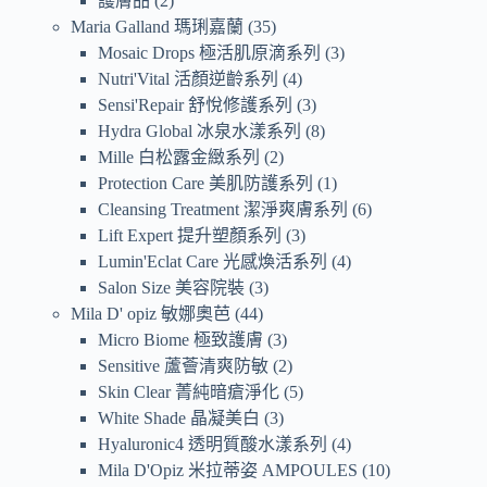
護膚品
2
Maria Galland 瑪琍嘉蘭
35
Mosaic Drops 極活肌原滴系列
3
Nutri'Vital 活顏逆齡系列
4
Sensi'Repair 舒悅修護系列
3
Hydra Global 冰泉水漾系列
8
Mille 白松露金緻系列
2
Protection Care 美肌防護系列
1
Cleansing Treatment 潔淨爽膚系列
6
Lift Expert 提升塑顏系列
3
Lumin'Eclat Care 光感煥活系列
4
Salon Size 美容院裝
3
Mila D' opiz 敏娜奧芭
44
Micro Biome 極致護膚
3
Sensitive 蘆薈清爽防敏
2
Skin Clear 菁純暗瘡淨化
5
White Shade 晶凝美白
3
Hyaluronic4 透明質酸水漾系列
4
Mila D'Opiz 米拉蒂姿 AMPOULES
10