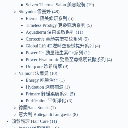
Selvert Thermal Salon 美容院裝
19
Skeyndor 雪曼婷
48
Eternal 恆美修妍系列
5
Timeless Prodigy 克齡賦活系列
5
Aquatherm 溫泉柔敏系列
11
Corrective 童顏美塑祛紋系列
5
Global Lift 4D逆時空緊緻提升系列
4
Power C+ 勁量維生素C+系列
1
Power Hyaluronic 勁量至尊透明質酸系列
4
Uniqcure 珍希精萃
9
Valmont 法爾曼
10
Energy 能量活化
1
Hydration 深層補濕
1
Primary 舒緩柔膚系列
5
Purification 平衡淨化
3
德國Sans Soucis
1
意大利 Bottega di Lungavita
8
頭髮護理 Hair Care
11