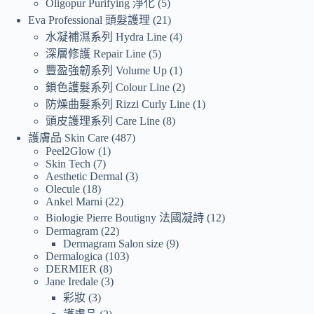
Oligopur Purifying 淨化
5
Eva Professional 頭髮護理
21
水凝補濕系列 Hydra Line
4
深層修護 Repair Line
5
豐盈強韌系列 Volume Up
1
鎖色護髮系列 Colour Line
2
防燥曲髮系列 Rizzi Curly Line
1
頭皮護理系列 Care Line
8
護膚品 Skin Care
487
Peel2Glow
1
Skin Tech
7
Aesthetic Dermal
3
Olecule
18
Ankel Marni
22
Biologie Pierre Boutigny 法國凝詩
12
Dermagram
22
Dermagram Salon size
9
Dermalogica
103
DERMIER
8
Jane Iredale
3
彩妝
3