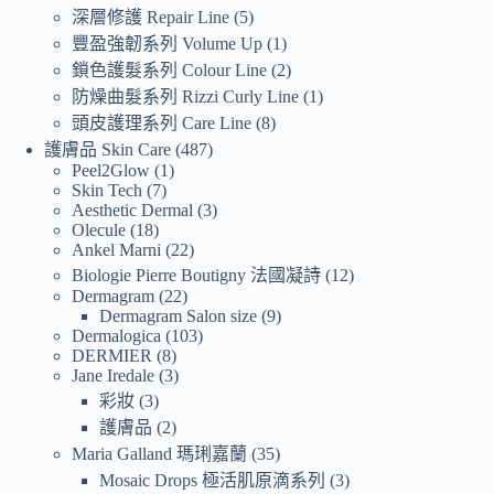
深層修護 Repair Line
5
豐盈強韌系列 Volume Up
1
鎖色護髮系列 Colour Line
2
防燥曲髮系列 Rizzi Curly Line
1
頭皮護理系列 Care Line
8
護膚品 Skin Care
487
Peel2Glow
1
Skin Tech
7
Aesthetic Dermal
3
Olecule
18
Ankel Marni
22
Biologie Pierre Boutigny 法國凝詩
12
Dermagram
22
Dermagram Salon size
9
Dermalogica
103
DERMIER
8
Jane Iredale
3
彩妝
3
護膚品
2
Maria Galland 瑪琍嘉蘭
35
Mosaic Drops 極活肌原滴系列
3