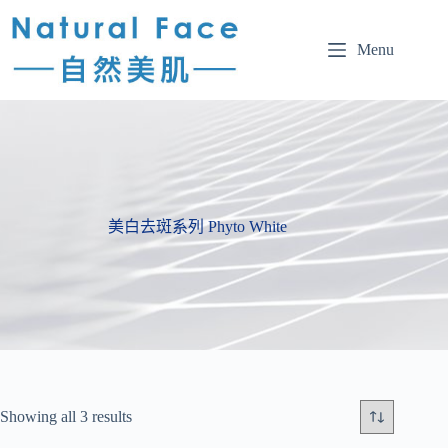
Menu
美白去斑系列 Phyto White
Showing all 3 results