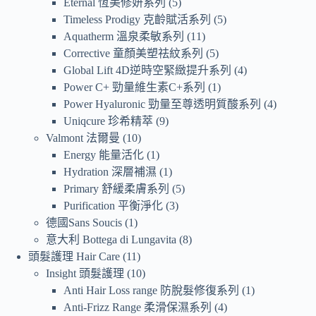
Eternal 恆美修妍系列
5
Timeless Prodigy 克齡賦活系列
5
Aquatherm 溫泉柔敏系列
11
Corrective 童顏美塑祛紋系列
5
Global Lift 4D逆時空緊緻提升系列
4
Power C+ 勁量維生素C+系列
1
Power Hyaluronic 勁量至尊透明質酸系列
4
Uniqcure 珍希精萃
9
Valmont 法爾曼
10
Energy 能量活化
1
Hydration 深層補濕
1
Primary 舒緩柔膚系列
5
Purification 平衡淨化
3
德國Sans Soucis
1
意大利 Bottega di Lungavita
8
頭髮護理 Hair Care
11
Insight 頭髮護理
10
Anti Hair Loss range 防脫髮修復系列
1
Anti-Frizz Range 柔滑保濕系列
4