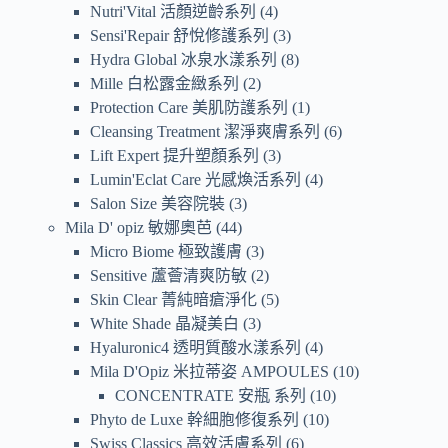
Nutri'Vital 活顏逆齡系列
4
Sensi'Repair 舒悅修護系列
3
Hydra Global 冰泉水漾系列
8
Mille 白松露金緻系列
2
Protection Care 美肌防護系列
1
Cleansing Treatment 潔淨爽膚系列
6
Lift Expert 提升塑顏系列
3
Lumin'Eclat Care 光感煥活系列
4
Salon Size 美容院裝
3
Mila D' opiz 敏娜奧芭
44
Micro Biome 極致護膚
3
Sensitive 蘆薈清爽防敏
2
Skin Clear 菁純暗瘡淨化
5
White Shade 晶凝美白
3
Hyaluronic4 透明質酸水漾系列
4
Mila D'Opiz 米拉蒂姿 AMPOULES
10
CONCENTRATE 安瓶 系列
10
Phyto de Luxe 幹細胞修復系列
10
Swiss Classics 高效活膚系列
6