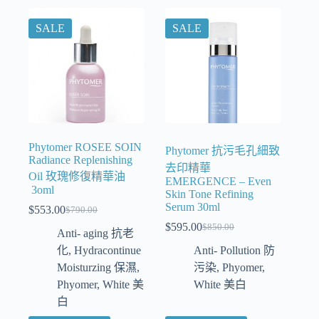
SALE
SALE
Phytomer ROSEE SOIN
Phytomer 抗污毛孔細致
Radiance Replenishing
去印精華
Oil 玫瑰修復精華油
EMERGENCE – Even
3oml
Skin Tone Refining
Serum 30ml
$
553.00
$
790.00
$
595.00
$
850.00
Anti- aging 抗老
化
,
Hydracontinue
Anti- Pollution 防
Moisturzing 保濕
,
污染
,
Phyomer
,
Phyomer
,
White 美
White 美白
白