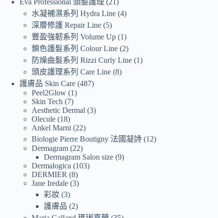
Eva Professional 頭髮護理
21
水凝補濕系列 Hydra Line
4
深層修護 Repair Line
5
豐盈強韌系列 Volume Up
1
鎖色護髮系列 Colour Line
2
防燥曲髮系列 Rizzi Curly Line
1
頭皮護理系列 Care Line
8
護膚品 Skin Care
487
Peel2Glow
1
Skin Tech
7
Aesthetic Dermal
3
Olecule
18
Ankel Marni
22
Biologie Pierre Boutigny 法國凝詩
12
Dermagram
22
Dermagram Salon size
9
Dermalogica
103
DERMIER
8
Jane Iredale
3
彩妝
3
護膚品
2
Maria Galland 瑪琍嘉蘭
35