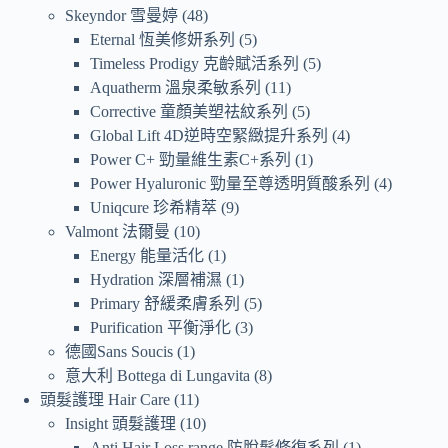
Skeyndor 雪曼婷
48
Eternal 恆美修妍系列
5
Timeless Prodigy 克齡賦活系列
5
Aquatherm 溫泉柔敏系列
11
Corrective 童顏美塑祛紋系列
5
Global Lift 4D逆時空緊緻提升系列
4
Power C+ 勁量維生素C+系列
1
Power Hyaluronic 勁量至尊透明質酸系列
4
Uniqcure 珍希精萃
9
Valmont 法爾曼
10
Energy 能量活化
1
Hydration 深層補濕
1
Primary 舒緩柔膚系列
5
Purification 平衡淨化
3
德國Sans Soucis
1
意大利 Bottega di Lungavita
8
頭髮護理 Hair Care
11
Insight 頭髮護理
10
Anti Hair Loss range 防脫髮修復系列
1