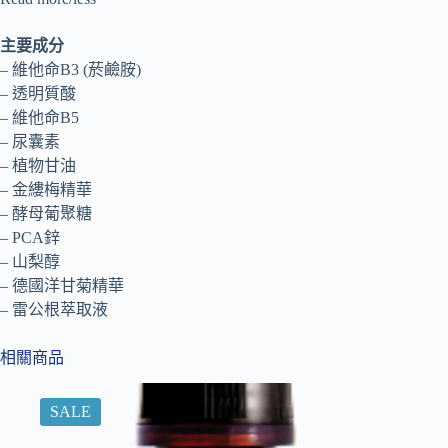
主要成分
– 維他命B3 (菸鹼胺)
– 透明質酸
– 維他命B5
– 尿囊素
– 植物甘油
– 金縷梅精華
– 酵母葡聚糖
– PCA鋅
– 山梨醇
– 德國洋甘菊精華
– 雷公根萃取液
相關商品
SALE