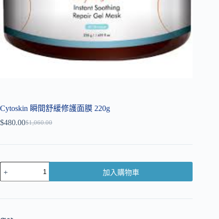
Cytoskin 瞬間舒緩修護面膜 220g
$
480.00
$
1,060.00
加入購物車
A
l
t
e