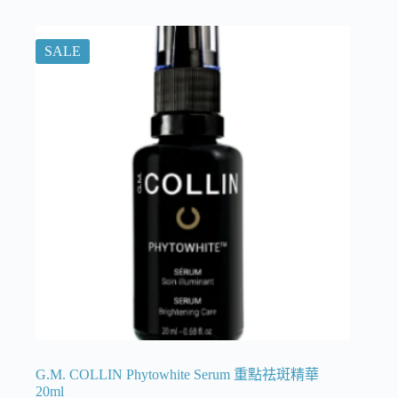
SALE
G.M. COLLIN Phytowhite Serum 重點祛斑精華
20ml