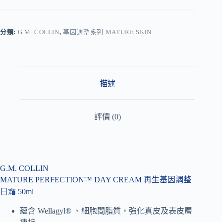
l
t
e
r
分類:
G.M. COLLIN
,
基因調整系列 MATURE SKIN
n
a
t
i
v
描述
e
:
評價 (0)
G.M. COLLIN
MATURE PERFECTION™ DAY CREAM 再生基因調整
日霜 50ml
蘊含 Wellagyl® 、細胞間脂質，強化真皮及表皮層