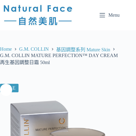
Menu
Home
G.M. COLLIN
基因調整系列 Mature Skin
G.M. COLLIN MATURE PERFECTION™ DAY CREAM
再生基因調整日霜 50ml
SALE