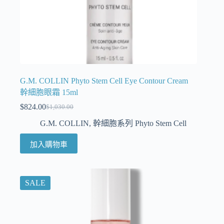
G.M. COLLIN Phyto Stem Cell Eye Contour Cream
幹細胞眼霜 15ml
$
824.00
$
1,030.00
G.M. COLLIN
,
幹細胞系列 Phyto Stem Cell
加入購物車
SALE