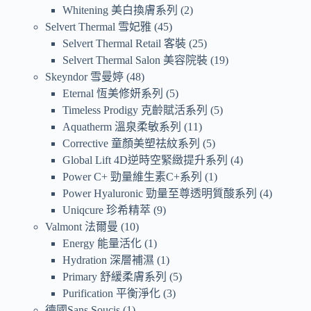
Whitening 美白換膚系列
2
Selvert Thermal 雪妃雅
45
Selvert Thermal Retail 客裝
25
Selvert Thermal Salon 美容院裝
19
Skeyndor 雪曼婷
48
Eternal 恆美修妍系列
5
Timeless Prodigy 克齡賦活系列
5
Aquatherm 溫泉柔敏系列
11
Corrective 童顏美塑祛紋系列
5
Global Lift 4D逆時空緊緻提升系列
4
Power C+ 勁量維生素C+系列
1
Power Hyaluronic 勁量至尊透明質酸系列
4
Uniqcure 珍希精萃
9
Valmont 法爾曼
10
Energy 能量活化
1
Hydration 深層補濕
1
Primary 舒緩柔膚系列
5
Purification 平衡淨化
3
德國Sans Soucis
1