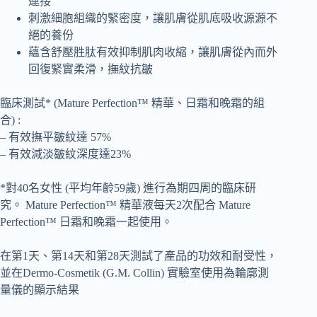
連接
刺激細胞組織的緊密度，讓肌膚從肌底吸收源源不
絕的養份
蘊含舒壓胜肽有效抑制肌肉收縮，讓肌膚從內而外
回復緊實柔滑，撫紋抗皺
臨床測試* (Mature Perfection™ 精華、日霜和晚霜的組
合) :
– 有效撫平皺紋達 57%
– 有效減淡皺紋深度達23%
*
對40名女性 (平均年齡59歲) 進行為期四周的臨床研
究。
Mature Perfection™ 精華液每天2次配合 Mature
Perfection™ 日霜和晚霜一起使用。
在第1天、第14天和第28天測試了產品的功效和耐受性，
並在Dermo-Cosmetik (G.M. Collin) 實驗室使用為輪廓測
量儀的顯示結果