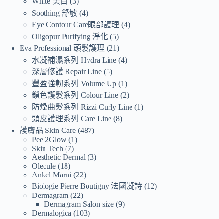
White 美白
3
Soothing 舒敏
4
Eye Contour Care眼部護理
4
Oligopur Purifying 淨化
5
Eva Professional 頭髮護理
21
水凝補濕系列 Hydra Line
4
深層修護 Repair Line
5
豐盈強韌系列 Volume Up
1
鎖色護髮系列 Colour Line
2
防燥曲髮系列 Rizzi Curly Line
1
頭皮護理系列 Care Line
8
護膚品 Skin Care
487
Peel2Glow
1
Skin Tech
7
Aesthetic Dermal
3
Olecule
18
Ankel Marni
22
Biologie Pierre Boutigny 法國凝詩
12
Dermagram
22
Dermagram Salon size
9
Dermalogica
103