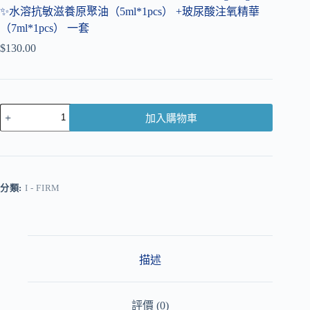
✨水溶抗敏滋養原聚油（5ml*1pcs） +玻尿酸注氧精華
（7ml*1pcs） 一套
$
130.00
加入購物車
A
l
t
e
r
分類:
I - FIRM
n
a
t
i
v
描述
e
:
評價 (0)