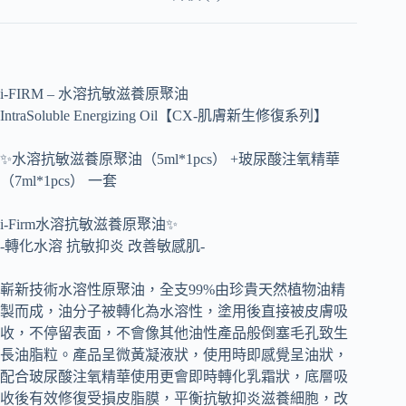
i-FIRM – 水溶抗敏滋養原聚油
IntraSoluble Energizing Oil【CX-肌膚新生修復系列】
✨水溶抗敏滋養原聚油（5ml*1pcs） +玻尿酸注氧精華
（7ml*1pcs） 一套
i-Firm水溶抗敏滋養原聚油✨
-轉化水溶 抗敏抑炎 改善敏感肌-
嶄新技術水溶性原聚油，全支99%由珍貴天然植物油精
製而成，油分子被轉化為水溶性，塗用後直接被皮膚吸
收，不停留表面，不會像其他油性產品般倒塞毛孔致生
長油脂粒。產品呈微黃凝液狀，使用時即感覺呈油狀，
配合玻尿酸注氧精華使用更會即時轉化乳霜狀，底層吸
收後有效修復受損皮脂膜，平衡抗敏抑炎滋養細胞，改