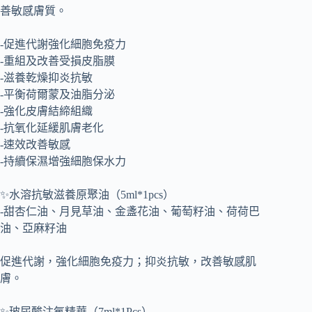
善敏感膚質。
-促進代謝強化細胞免疫力
-重組及改善受損皮脂膜
-滋養乾燥抑炎抗敏
-平衡荷爾蒙及油脂分泌
-強化皮膚結締組織
-抗氧化延緩肌膚老化
-速效改善敏感
-持續保濕增強細胞保水力
✨水溶抗敏滋養原聚油（5ml*1pcs）
-甜杏仁油、月見草油、金盞花油、葡萄籽油、荷荷巴
油、亞麻籽油
促進代謝，強化細胞免疫力；抑炎抗敏，改善敏感肌
膚。
✨玻尿酸注氧精華（7ml*1Pcs）