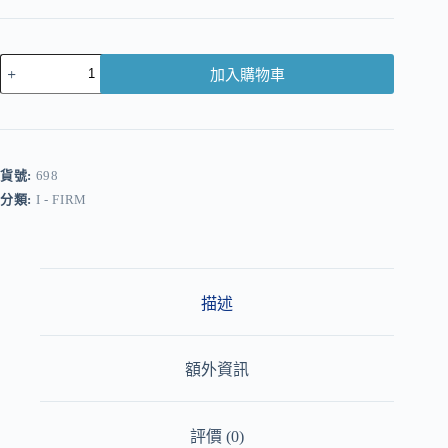
加入購物車
A
l
t
e
r
貨號:
698
n
分類:
I - FIRM
a
t
i
v
e
:
描述
額外資訊
評價 (0)