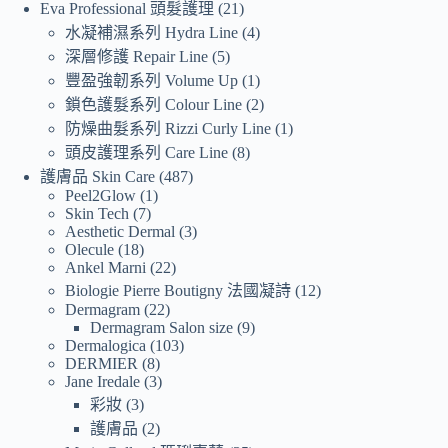
Eva Professional 頭髮護理
21
水凝補濕系列 Hydra Line
4
深層修護 Repair Line
5
豐盈強韌系列 Volume Up
1
鎖色護髮系列 Colour Line
2
防燥曲髮系列 Rizzi Curly Line
1
頭皮護理系列 Care Line
8
護膚品 Skin Care
487
Peel2Glow
1
Skin Tech
7
Aesthetic Dermal
3
Olecule
18
Ankel Marni
22
Biologie Pierre Boutigny 法國凝詩
12
Dermagram
22
Dermagram Salon size
9
Dermalogica
103
DERMIER
8
Jane Iredale
3
彩妝
3
護膚品
2