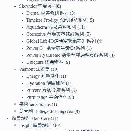
Skeyndor 雪曼婷
48
Eternal 恆美修妍系列
5
Timeless Prodigy 克齡賦活系列
5
Aquatherm 溫泉柔敏系列
11
Corrective 童顏美塑祛紋系列
5
Global Lift 4D逆時空緊緻提升系列
4
Power C+ 勁量維生素C+系列
1
Power Hyaluronic 勁量至尊透明質酸系列
4
Uniqcure 珍希精萃
9
Valmont 法爾曼
10
Energy 能量活化
1
Hydration 深層補濕
1
Primary 舒緩柔膚系列
5
Purification 平衡淨化
3
德國Sans Soucis
1
意大利 Bottega di Lungavita
8
頭髮護理 Hair Care
11
Insight 頭髮護理
10