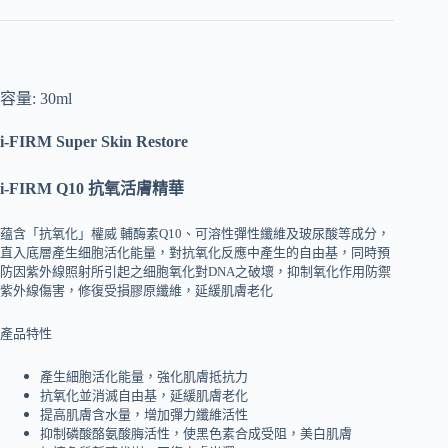
容量: 30ml
i-FIRM Super Skin Restore
i-FIRM Q10 抗氧活膚精華
蕴含「抗氧化」權威 輔酶素Q10、可溶性彈性纖維及玻尿酸等成分，
直入底層產生细胞活化能量，對抗氧化反應中產生的自由基，同時預
防因紫外線照射所引起之细胞氧化對DNA之破壞，抑制氧化作用防禦
紫外線傷害，修復受損膠原纖維，延緩肌膚老化
產品特性
產生細胞活化能量，強化肌膚抵抗力
抗氧化並消滅自由基，延緩肌膚老化
提高肌膚含水量，增加彈力纖維活性
抑制磷酸酪氨酸脢活性，使黑色素合成受阻，美白肌膚