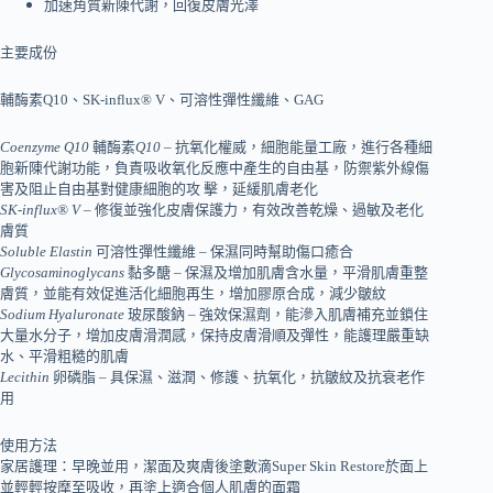
加速角質新陳代謝，回復皮膚光澤
主要成份
輔酶素Q10、SK-influx® V、可溶性彈性纖維、GAG
Coenzyme Q10
輔酶素
Q10
– 抗氧化權威，細胞能量工廠，進行各種細
胞新陳代謝功能，負責吸收氧化反應中產生的自由基，防禦紫外線傷
害及阻止自由基對健康細胞的攻
擊，延緩肌膚老化
SK-influx® V
– 修復並強化皮膚保護力，有效改善乾燥、過敏及老化
膚質
Soluble Elastin
可溶性彈性纖維 – 保濕同時幫助傷口癒合
Glycosaminoglycans
黏多醣 – 保濕及增加肌膚含水量，平滑肌膚重整
膚質，並能有效促進活化細胞再生，增加膠原合成，減少皺紋
Sodium Hyaluronate
玻尿酸鈉 – 強效保濕劑，能滲入肌膚補充並鎖住
大量水分子，增加皮膚滑潤感，保持皮膚滑順及彈性，能護理嚴重缺
水、平滑粗糙的肌膚
Lecithin
卵磷脂 – 具保濕、滋潤、修護、抗氧化，抗皺紋及抗衰老作
用
使用方法
家居護理：早晚並用，潔面及爽膚後塗數滴
Super Skin Restore
於面上
並輕輕按摩至吸收，再塗上適合個人肌膚的面霜