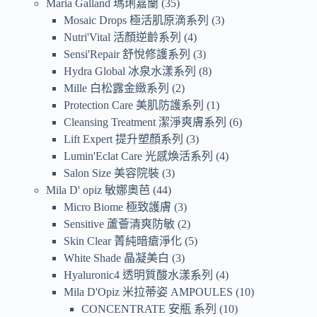
Maria Galland 瑪琍嘉蘭
35
Mosaic Drops 極活肌原滴系列
3
Nutri'Vital 活顏逆齡系列
4
Sensi'Repair 舒悅修護系列
3
Hydra Global 冰泉水漾系列
8
Mille 白松露金緻系列
2
Protection Care 美肌防護系列
1
Cleansing Treatment 潔淨爽膚系列
6
Lift Expert 提升塑顏系列
3
Lumin'Eclat Care 光感煥活系列
4
Salon Size 美容院裝
3
Mila D' opiz 敏娜奧芭
44
Micro Biome 極致護膚
3
Sensitive 蘆薈清爽防敏
2
Skin Clear 菁純暗瘡淨化
5
White Shade 晶凝美白
3
Hyaluronic4 透明質酸水漾系列
4
Mila D'Opiz 米拉蒂姿 AMPOULES
10
CONCENTRATE 安瓶 系列
10