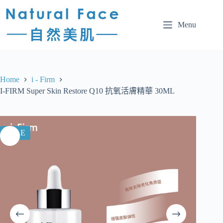
Menu
Home
i - Firm
I-FIRM Super Skin Restore Q10 抗氧活膚精華 30ML
SALE