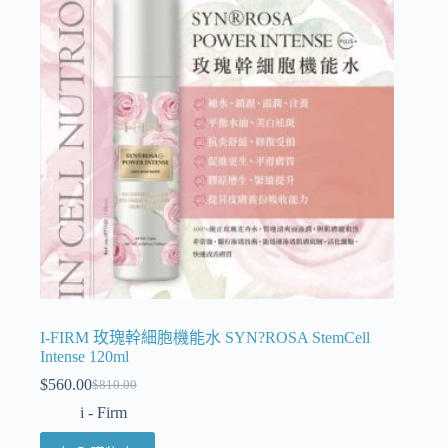
I-FIRM 玫瑰幹細胞機能水 SYN?ROSA StemCell
Intense 120ml
$
560.00
$
810.00
i - Firm