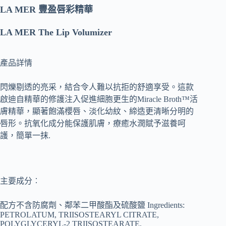
LA MER 豐盈唇彩精華
LA MER The Lip Volumizer
產品詳情
閃爍剔透的亮采，結合令人難以抗拒的舒適享受。這款
啟迪自精華的修護注入促進細胞更生的Miracle Broth™活
膚精華，顯著飽滿櫻唇、淡化幼紋、締造更清晰分明的
唇形。抗氧化成分能保護肌膚，療癒水潤賦予滋養呵
護，簡單一抹.
主要成分︰
配方不含防腐劑、鄰苯二甲酸酯及硫酸鹽 Ingredients:
PETROLATUM, TRIISOSTEARYL CITRATE,
POLYGLYCERYL-2 TRIISOSTEARATE,