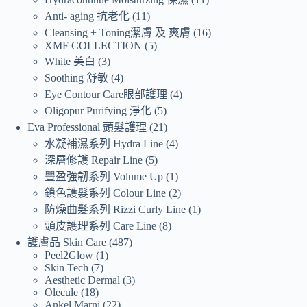
Anti- aging 抗老化
11
Cleansing + Toning潔膚 及 爽膚
16
XMF COLLECTION
5
White 美白
3
Soothing 舒敏
4
Eye Contour Care眼部護理
4
Oligopur Purifying 淨化
5
Eva Professional 頭髮護理
21
水凝補濕系列 Hydra Line
4
深層修護 Repair Line
5
豐盈強韌系列 Volume Up
1
鎖色護髮系列 Colour Line
2
防燥曲髮系列 Rizzi Curly Line
1
頭皮護理系列 Care Line
8
護膚品 Skin Care
487
Peel2Glow
1
Skin Tech
7
Aesthetic Dermal
3
Olecule
18
Ankel Marni
22