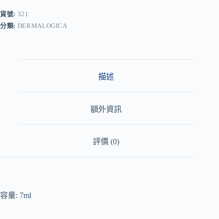
e
r
貨號:
321
n
分類:
DERMALOGICA
a
t
i
v
e
:
描述
額外資訊
評價 (0)
容量: 7ml