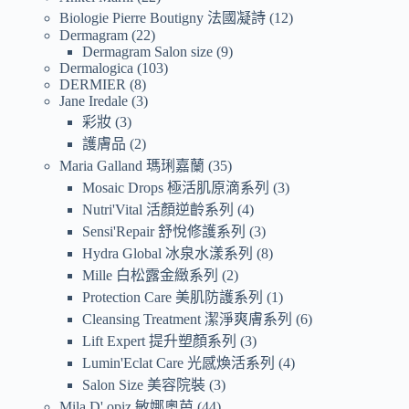
Biologie Pierre Boutigny 法國凝詩
12
Dermagram
22
Dermagram Salon size
9
Dermalogica
103
DERMIER
8
Jane Iredale
3
彩妝
3
護膚品
2
Maria Galland 瑪琍嘉蘭
35
Mosaic Drops 極活肌原滴系列
3
Nutri'Vital 活顏逆齡系列
4
Sensi'Repair 舒悅修護系列
3
Hydra Global 冰泉水漾系列
8
Mille 白松露金緻系列
2
Protection Care 美肌防護系列
1
Cleansing Treatment 潔淨爽膚系列
6
Lift Expert 提升塑顏系列
3
Lumin'Eclat Care 光感煥活系列
4
Salon Size 美容院裝
3
Mila D' opiz 敏娜奧芭
44