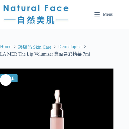
Menu
Home
Dermalogica
護膚品 Skin Care
LA MER The Lip Volumizer 豐盈唇彩精華 7ml
SALE