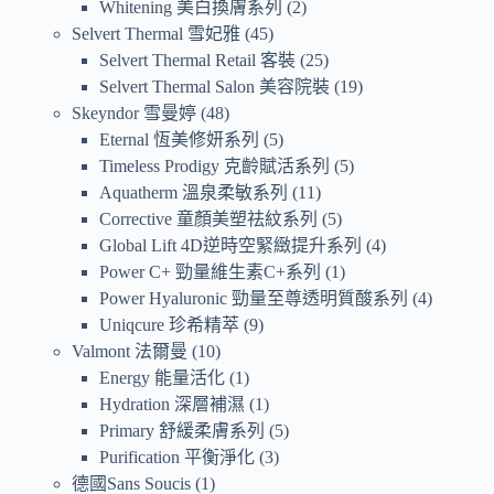
Whitening 美白換膚系列
2
Selvert Thermal 雪妃雅
45
Selvert Thermal Retail 客裝
25
Selvert Thermal Salon 美容院裝
19
Skeyndor 雪曼婷
48
Eternal 恆美修妍系列
5
Timeless Prodigy 克齡賦活系列
5
Aquatherm 溫泉柔敏系列
11
Corrective 童顏美塑祛紋系列
5
Global Lift 4D逆時空緊緻提升系列
4
Power C+ 勁量維生素C+系列
1
Power Hyaluronic 勁量至尊透明質酸系列
4
Uniqcure 珍希精萃
9
Valmont 法爾曼
10
Energy 能量活化
1
Hydration 深層補濕
1
Primary 舒緩柔膚系列
5
Purification 平衡淨化
3
德國Sans Soucis
1