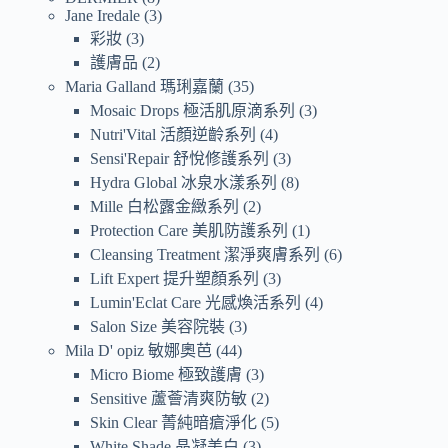
Jane Iredale
3
彩妝
3
護膚品
2
Maria Galland 瑪琍嘉蘭
35
Mosaic Drops 極活肌原滴系列
3
Nutri'Vital 活顏逆齡系列
4
Sensi'Repair 舒悅修護系列
3
Hydra Global 冰泉水漾系列
8
Mille 白松露金緻系列
2
Protection Care 美肌防護系列
1
Cleansing Treatment 潔淨爽膚系列
6
Lift Expert 提升塑顏系列
3
Lumin'Eclat Care 光感煥活系列
4
Salon Size 美容院裝
3
Mila D' opiz 敏娜奧芭
44
Micro Biome 極致護膚
3
Sensitive 蘆薈清爽防敏
2
Skin Clear 菁純暗瘡淨化
5
White Shade 晶凝美白
3