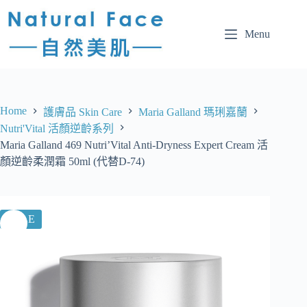
Menu
Home
護膚品 Skin Care
Maria Galland 瑪琍嘉蘭
Nutri'Vital 活顏逆齡系列
Maria Galland 469 Nutri’Vital Anti-Dryness Expert Cream 活
顏逆齡柔潤霜 50ml (代替D-74)
SALE