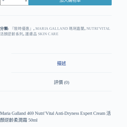
加入購物車
A
l
t
e
r
分類:
『限時優惠』
,
MARIA GALLAND 瑪琍嘉蘭
,
NUTRI'VITAL
n
活顏逆齡系列
,
護膚品 SKIN CARE
a
t
i
v
e
描述
:
評價 (0)
Maria Galland 469 Nutri’Vital Anti-Dryness Expert Cream 活
顏逆齡柔潤霜 50ml