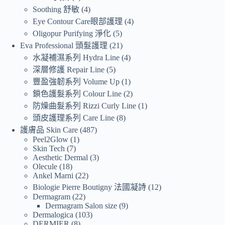
Soothing 舒敏
4
Eye Contour Care眼部護理
4
Oligopur Purifying 淨化
5
Eva Professional 頭髮護理
21
水凝補濕系列 Hydra Line
4
深層修護 Repair Line
5
豐盈強韌系列 Volume Up
1
鎖色護髮系列 Colour Line
2
防燥曲髮系列 Rizzi Curly Line
1
頭皮護理系列 Care Line
8
護膚品 Skin Care
487
Peel2Glow
1
Skin Tech
7
Aesthetic Dermal
3
Olecule
18
Ankel Marni
22
Biologie Pierre Boutigny 法國凝詩
12
Dermagram
22
Dermagram Salon size
9
Dermalogica
103
DERMIER
8