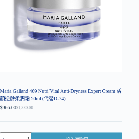
Maria Galland 469 Nutri’Vital Anti-Dryness Expert Cream 活
顏逆齡柔潤霜 50ml (代替D-74)
$
966.00
$
1,380.00