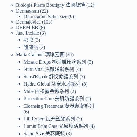
Biologie Pierre Boutigny 法國凝詩
12
Dermagram
22
Dermagram Salon size
9
Dermalogica
103
DERMIER
8
Jane Iredale
3
彩妝
3
護膚品
2
Maria Galland 瑪琍嘉蘭
35
Mosaic Drops 極活肌原滴系列
3
Nutri'Vital 活顏逆齡系列
4
Sensi'Repair 舒悅修護系列
3
Hydra Global 冰泉水漾系列
8
Mille 白松露金緻系列
2
Protection Care 美肌防護系列
1
Cleansing Treatment 潔淨爽膚系列
6
Lift Expert 提升塑顏系列
3
Lumin'Eclat Care 光感煥活系列
4
Salon Size 美容院裝
3