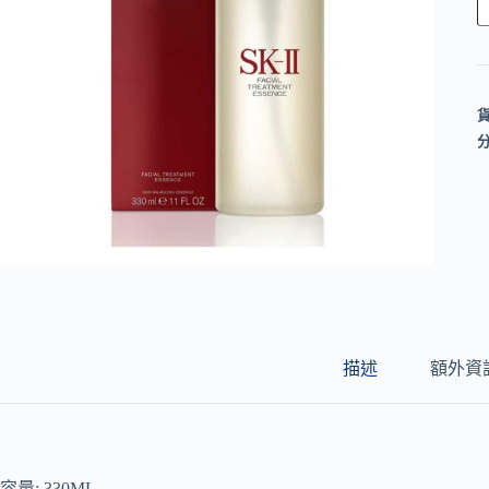
l
t
e
r
n
a
t
i
v
e
:
描述
額外資
容量: 330ML