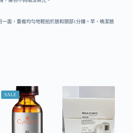
柔滑，膚色不再暗淡無光。
另一面，重複均勻地輕拍於臉和頸部1分鐘。早、晚潔臉
SALE