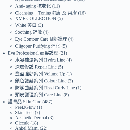
Anti- aging 抗老化
11
Cleansing + Toning潔膚 及 爽膚
16
XMF COLLECTION
5
White 美白
3
Soothing 舒敏
4
Eye Contour Care眼部護理
4
Oligopur Purifying 淨化
5
Eva Professional 頭髮護理
21
水凝補濕系列 Hydra Line
4
深層修護 Repair Line
5
豐盈強韌系列 Volume Up
1
鎖色護髮系列 Colour Line
2
防燥曲髮系列 Rizzi Curly Line
1
頭皮護理系列 Care Line
8
護膚品 Skin Care
487
Peel2Glow
1
Skin Tech
7
Aesthetic Dermal
3
Olecule
18
Ankel Marni
22