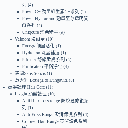
列
4
Power C+ 勁量維生素C+系列
1
Power Hyaluronic 勁量至尊透明質
酸系列
4
Uniqcure 珍希精萃
9
Valmont 法爾曼
10
Energy 能量活化
1
Hydration 深層補濕
1
Primary 舒緩柔膚系列
5
Purification 平衡淨化
3
德國Sans Soucis
1
意大利 Bottega di Lungavita
8
頭髮護理 Hair Care
11
Insight 頭髮護理
10
Anti Hair Loss range 防脫髮修復系
列
1
Anti-Frizz Range 柔滑保濕系列
4
Colored Hair Range 亮澤護色系列
4