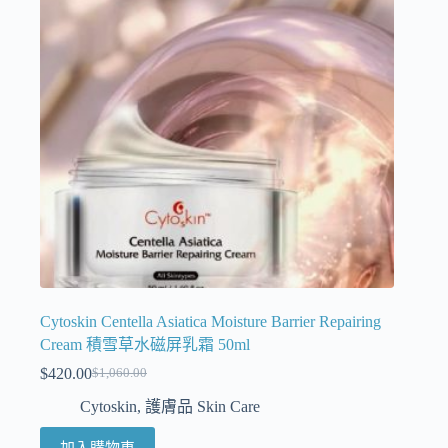
Cytoskin Centella Asiatica Moisture Barrier Repairing
Cream 積雪草水磁屏乳霜 50ml
$
420.00
$
1,060.00
Cytoskin
,
護膚品 Skin Care
加入購物車