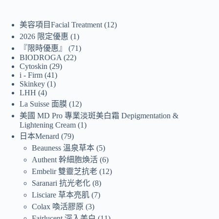
美容項目Facial Treatment
12
2026 限定優惠
1
『限時優惠』
71
BIODROGA
22
Cytoskin
29
i - Firm
41
Skinkey
1
LHH
4
La Suisse 面膜
12
美國 MD Pro 專業淡斑美白霜 Depigmentation &
Lightening Cream
1
日本Menard
79
Beauness 溫泉草本
5
Authent 幹細胞煥活
6
Embelir 雙靈芝抗老
12
Saranari 抗光老化
8
Lisciare 草本亮肌
7
Colax 喚活膠原
3
Fairlucent 深入美白
11