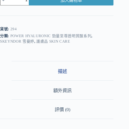
加入購物車
A
l
t
e
r
貨號:
294
n
分類:
POWER HYALURONIC 勁量至尊透明質酸系列
,
a
SKEYNDOR 雪曼婷
,
護膚品 SKIN CARE
t
i
v
e
:
描述
額外資訊
評價 (0)