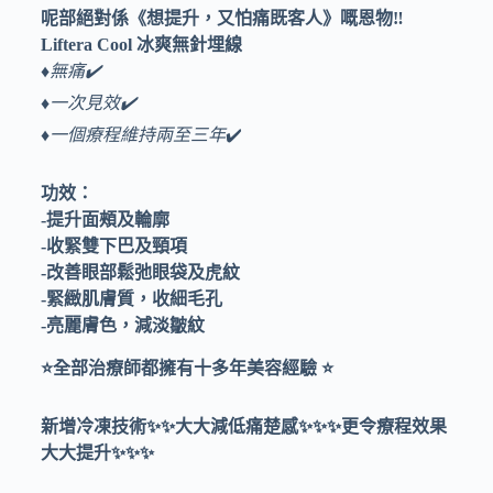
呢部絕對係《想提升，又怕痛既客人》嘅恩物‼️
Liftera Cool 冰爽無針埋線
♦️無
痛✔️
♦️一次見效✔️
♦️一個療程維持兩至三年
✔️
功效：
-提升面頰及輪廓
-收緊雙下巴及頸項
-改善眼部鬆弛眼袋及虎紋
-緊緻肌膚質，收細毛孔
-亮麗膚色，減淡皺紋
⭐️全部治療師都擁有十多年美容經驗 ⭐️
新增冷凍技術✨✨大大減低痛楚感✨✨✨更令療程效果
大大提升✨✨✨