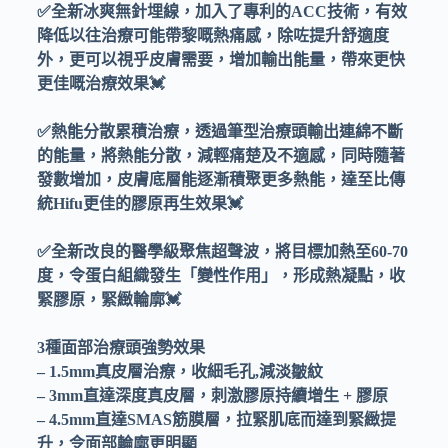
✅全新冰爽無針埋線，加入了專利的ACC技術，有效
降低以往治療可能帶黎嘅熱痛感，除咗提升舒適度
外，更可以視乎皮膚需要，增加輸出能量，帶來更快
更佳嘅治療效果💓
✅熱能分散累積治療，透過筆型治療頭輸出連綿不斷
的能量，將熱能分散，減輕痛楚及不適感，同時隨著
發數增加，皮膚底層能逐漸積聚更多熱能，達至比傳
統Hifu更佳的膠原再生效果💓
✅全新改良的醫學級聚焦超聲波，將目標加熱至60-70
度，令蛋白組織發生「變性作用」，形成熱凝點，收
緊膠原，緊緻輪廓💓
3種面部治療頭強勢效果
– 1.5mm真皮層治療，收細毛孔,減淡皺紋
– 3mm直達深度真皮層，刺激膠原持續增生 + 膠原
– 4.5mm直達SMAS筋膜層，拉緊肌底而達到緊緻提
升，令面部輪廓更明顯