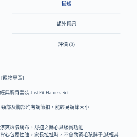
:
描述
額外資訊
評價 (0)
[寵物專區]
經典胸背套裝 Just Fit Harness Set
頸部及胸部均有調節扣，能輕易調節大小
涼爽透氣網布，舒適之餘亦具緩衝功能
背心包覆性強，家長拉扯時，不會勒緊毛孩脖子,減輕其