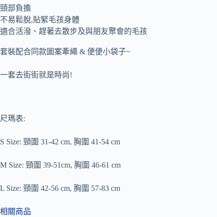
頸部負擔
不易鬆脫,貼緊毛孩身體
適合活潑、趕著去散步及與朋友聚會的毛孩
套裝配合同款圖案牽繩 & 便便小袋子~
一套去街街就是時尚!
尺瑪表:
S Size: 頸圍 31-42 cm, 胸圍 41-54 cm
M Size: 頸圍 39-51cm, 胸圍 46-61 cm
L Size: 頸圍 42-56 cm, 胸圍 57-83 cm
相關商品