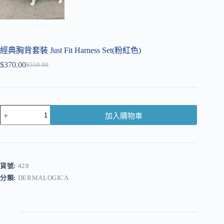
經典胸背套裝 Just Fit Harness Set(粉紅色)
$
370.00
$
550.00
加入購物車
A
l
t
e
r
貨號:
428
n
分類:
DERMALOGICA
a
t
i
v
e