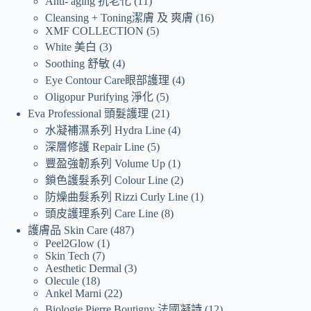
Anti- aging 抗老化
11
Cleansing + Toning潔膚 及 爽膚
16
XMF COLLECTION
5
White 美白
3
Soothing 舒敏
4
Eye Contour Care眼部護理
4
Oligopur Purifying 淨化
5
Eva Professional 頭髮護理
21
水凝補濕系列 Hydra Line
4
深層修護 Repair Line
5
豐盈強韌系列 Volume Up
1
鎖色護髮系列 Colour Line
2
防燥曲髮系列 Rizzi Curly Line
1
頭皮護理系列 Care Line
8
護膚品 Skin Care
487
Peel2Glow
1
Skin Tech
7
Aesthetic Dermal
3
Olecule
18
Ankel Marni
22
Biologie Pierre Boutigny 法國凝詩
12