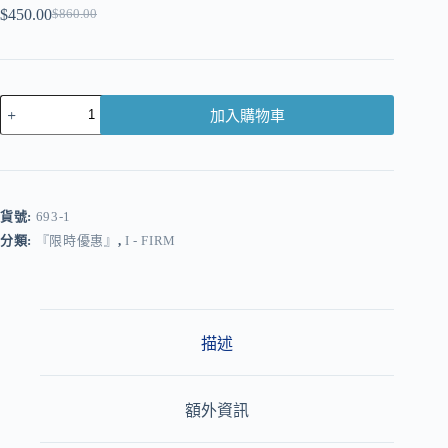
$
450.00
$
860.00
加入購物車
A
l
t
e
r
貨號:
693-1
n
分類:
『限時優惠』
,
I - FIRM
a
t
i
v
e
:
描述
額外資訊