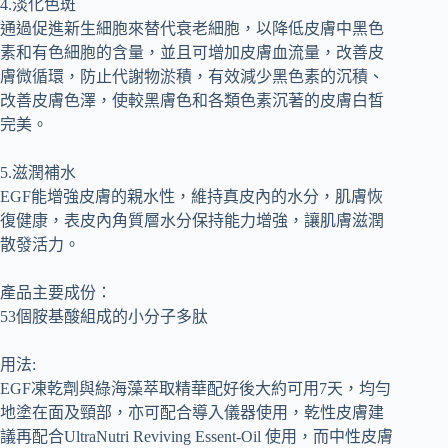
4.淡化色斑
通過促進新生細胞來替代衰老細胞，以降低皮膚中黑色
素和有色細胞的含量，並且可增加皮膚血流量，改善皮
膚微循環，防止代謝物淤積，有效減少黑色素的沉積、
改善皮膚色澤，使較黑膚色和各類色素沉著的皮膚白皙
完美。
5.滋潤補水
EGF能增強皮膚的親水性，維持真皮內的水分，肌膚恢
復健康，表皮內角質層水分保持能力增強，讓肌膚滋潤
散發活力。
產品主要成份：
53個胺基酸組成的小分子多肽
用法
:
EGF凍乾劑與綠海藻萃取精華配好後大約可用
7
天，均勻
地塗在面及頸部，亦可配合導入儀器使用，乾性皮膚建
議再配合UltraNutri Reviving Essent-Oil 使用，而中性皮膚