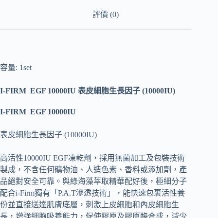
評價 (0)
容量: 1set
I-FIRM EGF 10000IU
表皮細胞生長因子
(10000IU)
I-FIRM EGF 10000IU
表皮細胞生長因子
(10000IU)
高活性
10000IU EGF
凍乾劑，採用無菌加工及包裝技術
製成，不含任何礦物油、人造色素、香料或添加劑，產
品絕對安全可靠。與綠海藻萃取精華配好後，極細分子
配合
i-Firm
獨有「
P.A.T
滲透技術」，能快速包裹活性養
份並直接送達肌膚底層，刺激上皮細胞和內皮細胞生
長，增強細胞吸養能力，促使膠原及膠原酶合成，減少