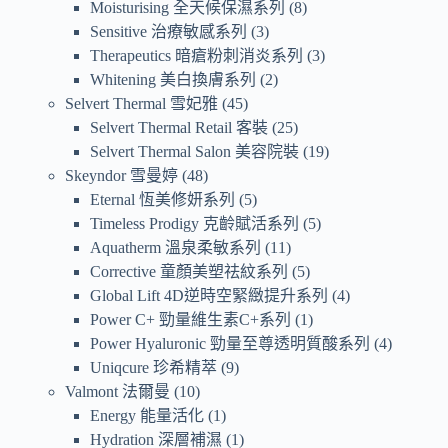
Moisturising 全天候保濕系列
8
Sensitive 治療敏感系列
3
Therapeutics 暗瘡粉刺消炎系列
3
Whitening 美白換膚系列
2
Selvert Thermal 雪妃雅
45
Selvert Thermal Retail 客裝
25
Selvert Thermal Salon 美容院裝
19
Skeyndor 雪曼婷
48
Eternal 恆美修妍系列
5
Timeless Prodigy 克齡賦活系列
5
Aquatherm 溫泉柔敏系列
11
Corrective 童顏美塑祛紋系列
5
Global Lift 4D逆時空緊緻提升系列
4
Power C+ 勁量維生素C+系列
1
Power Hyaluronic 勁量至尊透明質酸系列
4
Uniqcure 珍希精萃
9
Valmont 法爾曼
10
Energy 能量活化
1
Hydration 深層補濕
1