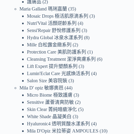
護膚品
2
Maria Galland 瑪琍嘉蘭
35
Mosaic Drops 極活肌原滴系列
3
Nutri'Vital 活顏逆齡系列
4
Sensi'Repair 舒悅修護系列
3
Hydra Global 冰泉水漾系列
8
Mille 白松露金緻系列
2
Protection Care 美肌防護系列
1
Cleansing Treatment 潔淨爽膚系列
6
Lift Expert 提升塑顏系列
3
Lumin'Eclat Care 光感煥活系列
4
Salon Size 美容院裝
3
Mila D' opiz 敏娜奧芭
44
Micro Biome 極致護膚
3
Sensitive 蘆薈清爽防敏
2
Skin Clear 菁純暗瘡淨化
5
White Shade 晶凝美白
3
Hyaluronic4 透明質酸水漾系列
4
Mila D'Opiz 米拉蒂姿 AMPOULES
10