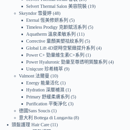
Selvert Thermal Salon 美容院裝
19
Skeyndor 雪曼婷
48
Eternal 恆美修妍系列
5
Timeless Prodigy 克齡賦活系列
5
Aquatherm 溫泉柔敏系列
11
Corrective 童顏美塑祛紋系列
5
Global Lift 4D逆時空緊緻提升系列
4
Power C+ 勁量維生素C+系列
1
Power Hyaluronic 勁量至尊透明質酸系列
4
Uniqcure 珍希精萃
9
Valmont 法爾曼
10
Energy 能量活化
1
Hydration 深層補濕
1
Primary 舒緩柔膚系列
5
Purification 平衡淨化
3
德國Sans Soucis
1
意大利 Bottega di Lungavita
8
頭髮護理 Hair Care
11