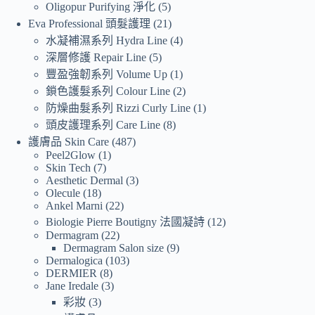
Oligopur Purifying 淨化
5
Eva Professional 頭髮護理
21
水凝補濕系列 Hydra Line
4
深層修護 Repair Line
5
豐盈強韌系列 Volume Up
1
鎖色護髮系列 Colour Line
2
防燥曲髮系列 Rizzi Curly Line
1
頭皮護理系列 Care Line
8
護膚品 Skin Care
487
Peel2Glow
1
Skin Tech
7
Aesthetic Dermal
3
Olecule
18
Ankel Marni
22
Biologie Pierre Boutigny 法國凝詩
12
Dermagram
22
Dermagram Salon size
9
Dermalogica
103
DERMIER
8
Jane Iredale
3
彩妝
3