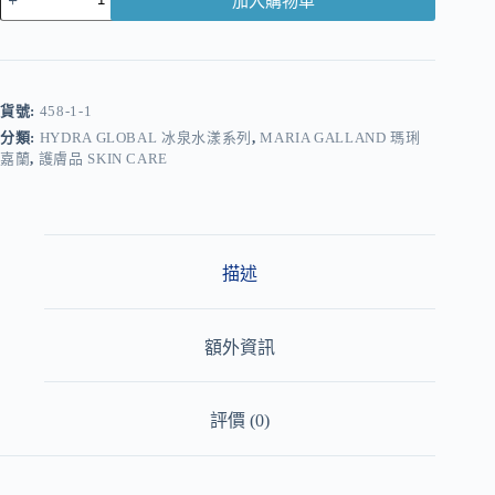
加入購物車
A
l
t
e
r
貨號:
458-1-1
n
分類:
HYDRA GLOBAL 冰泉水漾系列
,
MARIA GALLAND 瑪琍
a
嘉蘭
,
護膚品 SKIN CARE
t
i
v
e
:
描述
額外資訊
評價 (0)