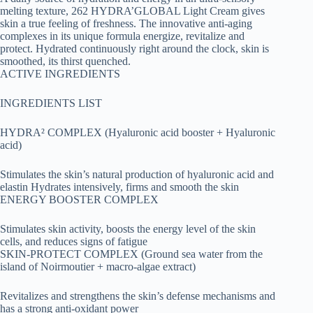
melting texture, 262 HYDRA’GLOBAL Light Cream gives
skin a true feeling of freshness. The innovative anti-aging
complexes in its unique formula energize, revitalize and
protect. Hydrated continuously right around the clock, skin is
smoothed, its thirst quenched.
ACTIVE INGREDIENTS
INGREDIENTS LIST
HYDRA² COMPLEX (Hyaluronic acid booster + Hyaluronic
acid)
Stimulates the skin’s natural production of hyaluronic acid and
elastin Hydrates intensively, firms and smooth the skin
ENERGY BOOSTER COMPLEX
Stimulates skin activity, boosts the energy level of the skin
cells, and reduces signs of fatigue
SKIN-PROTECT COMPLEX (Ground sea water from the
island of Noirmoutier + macro-algae extract)
Revitalizes and strengthens the skin’s defense mechanisms and
has a strong anti-oxidant power