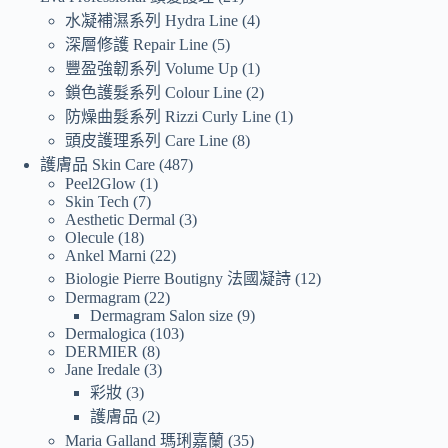
水凝補濕系列 Hydra Line
4
深層修護 Repair Line
5
豐盈強韌系列 Volume Up
1
鎖色護髮系列 Colour Line
2
防燥曲髮系列 Rizzi Curly Line
1
頭皮護理系列 Care Line
8
護膚品 Skin Care
487
Peel2Glow
1
Skin Tech
7
Aesthetic Dermal
3
Olecule
18
Ankel Marni
22
Biologie Pierre Boutigny 法國凝詩
12
Dermagram
22
Dermagram Salon size
9
Dermalogica
103
DERMIER
8
Jane Iredale
3
彩妝
3
護膚品
2
Maria Galland 瑪琍嘉蘭
35