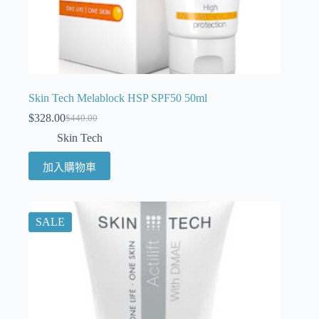
Skin Tech Melablock HSP SPF50 50ml
$
328.00
$
440.00
Skin Tech
加入購物車
SALE