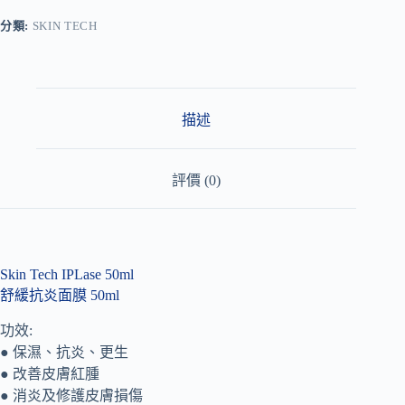
e
r
分類:
SKIN TECH
n
a
t
i
v
描述
e
:
評價 (0)
Skin Tech IPLase 50ml
舒緩抗炎面膜 50ml
功效:
● 保濕、抗炎、更生
● 改善皮膚紅腫
● 消炎及修護皮膚損傷