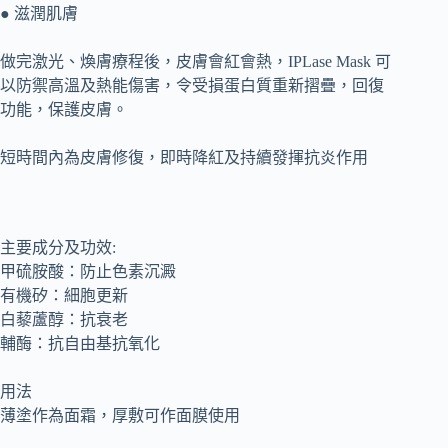
● 滋潤肌膚
做完激光、煥膚療程後，皮膚會紅會熱，IPLase Mask 可
以防禦高溫及熱能傷害，令受損蛋白質重新摺疊，回復
功能，保護皮膚。
短時間內為皮膚修復，即時降紅及持續發揮抗炎作用
主要成分及功效:
甲硫胺酸：防止色素沉澱
有機矽：細胞更新
白藜蘆醇：抗衰老
輔酶：抗自由基抗氧化
用法
薄塗作為面霜，厚敷可作面膜使用