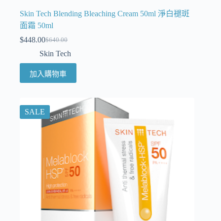
Skin Tech Blending Bleaching Cream 50ml 淨白褪斑
面霜 50ml
$
448.00
$
640.00
Skin Tech
加入購物車
SALE