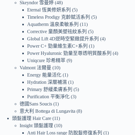
Skeyndor 雪曼婷
48
Eternal 恆美修妍系列
5
Timeless Prodigy 克齡賦活系列
5
Aquatherm 溫泉柔敏系列
11
Corrective 童顏美塑祛紋系列
5
Global Lift 4D逆時空緊緻提升系列
4
Power C+ 勁量維生素C+系列
1
Power Hyaluronic 勁量至尊透明質酸系列
4
Uniqcure 珍希精萃
9
Valmont 法爾曼
10
Energy 能量活化
1
Hydration 深層補濕
1
Primary 舒緩柔膚系列
5
Purification 平衡淨化
3
德國Sans Soucis
1
意大利 Bottega di Lungavita
8
頭髮護理 Hair Care
11
Insight 頭髮護理
10
Anti Hair Loss range 防脫髮修復系列
1