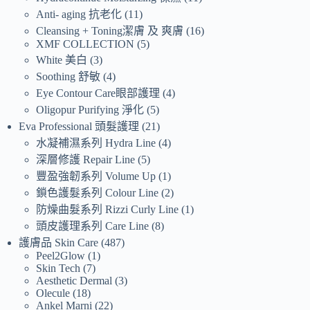
Anti- aging 抗老化
11
Cleansing + Toning潔膚 及 爽膚
16
XMF COLLECTION
5
White 美白
3
Soothing 舒敏
4
Eye Contour Care眼部護理
4
Oligopur Purifying 淨化
5
Eva Professional 頭髮護理
21
水凝補濕系列 Hydra Line
4
深層修護 Repair Line
5
豐盈強韌系列 Volume Up
1
鎖色護髮系列 Colour Line
2
防燥曲髮系列 Rizzi Curly Line
1
頭皮護理系列 Care Line
8
護膚品 Skin Care
487
Peel2Glow
1
Skin Tech
7
Aesthetic Dermal
3
Olecule
18
Ankel Marni
22