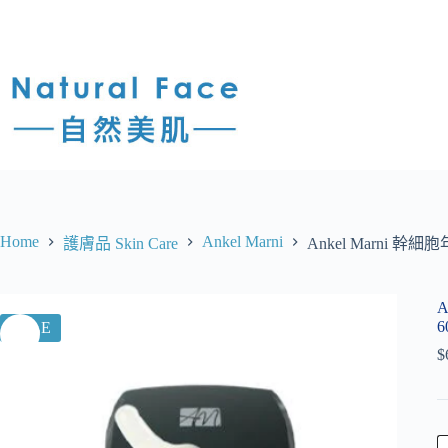
Home
Ankel Marni
護膚品 Skin Care
Ankel Marni 幹細胞年
A
6
SALE
$