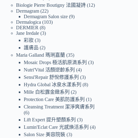
Biologie Pierre Boutigny 法國凝詩
12
Dermagram
22
Dermagram Salon size
9
Dermalogica
103
DERMIER
8
Jane Iredale
3
彩妝
3
護膚品
2
Maria Galland 瑪琍嘉蘭
35
Mosaic Drops 極活肌原滴系列
3
Nutri'Vital 活顏逆齡系列
4
Sensi'Repair 舒悅修護系列
3
Hydra Global 冰泉水漾系列
8
Mille 白松露金緻系列
2
Protection Care 美肌防護系列
1
Cleansing Treatment 潔淨爽膚系列
6
Lift Expert 提升塑顏系列
3
Lumin'Eclat Care 光感煥活系列
4
Salon Size 美容院裝
3