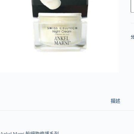
l
t
e
r
n
a
t
i
v
e
:
描述
Ankel Marni 幹細胞修護系列