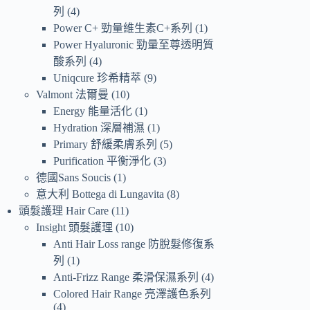
列
4
Power C+ 勁量維生素C+系列
1
Power Hyaluronic 勁量至尊透明質
酸系列
4
Uniqcure 珍希精萃
9
Valmont 法爾曼
10
Energy 能量活化
1
Hydration 深層補濕
1
Primary 舒緩柔膚系列
5
Purification 平衡淨化
3
德國Sans Soucis
1
意大利 Bottega di Lungavita
8
頭髮護理 Hair Care
11
Insight 頭髮護理
10
Anti Hair Loss range 防脫髮修復系
列
1
Anti-Frizz Range 柔滑保濕系列
4
Colored Hair Range 亮澤護色系列
4