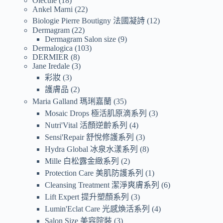
Olecule
18
Ankel Marni
22
Biologie Pierre Boutigny 法國凝詩
12
Dermagram
22
Dermagram Salon size
9
Dermalogica
103
DERMIER
8
Jane Iredale
3
彩妝
3
護膚品
2
Maria Galland 瑪琍嘉蘭
35
Mosaic Drops 極活肌原滴系列
3
Nutri'Vital 活顏逆齡系列
4
Sensi'Repair 舒悅修護系列
3
Hydra Global 冰泉水漾系列
8
Mille 白松露金緻系列
2
Protection Care 美肌防護系列
1
Cleansing Treatment 潔淨爽膚系列
6
Lift Expert 提升塑顏系列
3
Lumin'Eclat Care 光感煥活系列
4
Salon Size 美容院裝
3