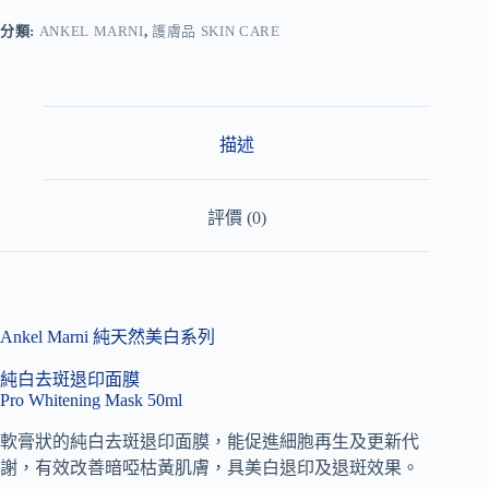
e
r
分類:
ANKEL MARNI
,
護膚品 SKIN CARE
n
a
t
i
v
描述
e
:
評價 (0)
Ankel Marni 純天然美白系列
純白去斑退印面膜
Pro Whitening Mask 50ml
軟膏狀的純白去斑退印面膜，能促進細胞再生及更新代
謝，有效改善暗啞枯黃肌膚，具美白退印及退斑效果。