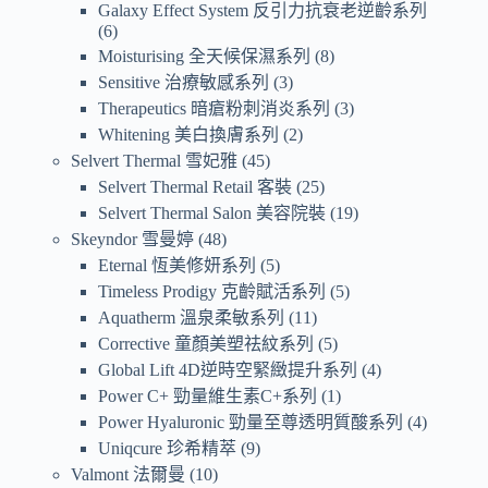
Galaxy Effect System 反引力抗衰老逆齡系列
6
Moisturising 全天候保濕系列
8
Sensitive 治療敏感系列
3
Therapeutics 暗瘡粉刺消炎系列
3
Whitening 美白換膚系列
2
Selvert Thermal 雪妃雅
45
Selvert Thermal Retail 客裝
25
Selvert Thermal Salon 美容院裝
19
Skeyndor 雪曼婷
48
Eternal 恆美修妍系列
5
Timeless Prodigy 克齡賦活系列
5
Aquatherm 溫泉柔敏系列
11
Corrective 童顏美塑祛紋系列
5
Global Lift 4D逆時空緊緻提升系列
4
Power C+ 勁量維生素C+系列
1
Power Hyaluronic 勁量至尊透明質酸系列
4
Uniqcure 珍希精萃
9
Valmont 法爾曼
10