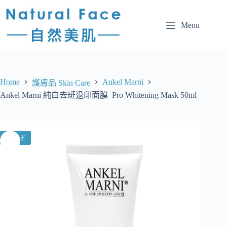
Menu
Home
Ankel Marni
護膚品 Skin Care
Ankel Marni 純白去斑退印面膜 Pro Whitening Mask 50ml
SALE