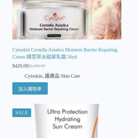
Cytoskin Centella Asiatica Moisture Barrier Repairing
Cream 積雪草水磁屏乳霜 50ml
$
420.00
$
1,060.00
Cytoskin
,
護膚品 Skin Care
加入購物車
SALE