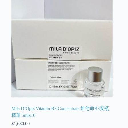
Mila D’Opiz Vitamin B3 Concentrate 維他命B3安瓶
精華 5mlx10
$
1,680.00