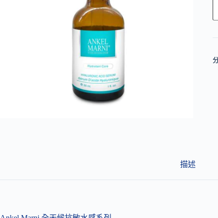
l
t
e
r
n
a
t
i
v
e
:
描述
Ankel Marni 全天候抗敏水感系列