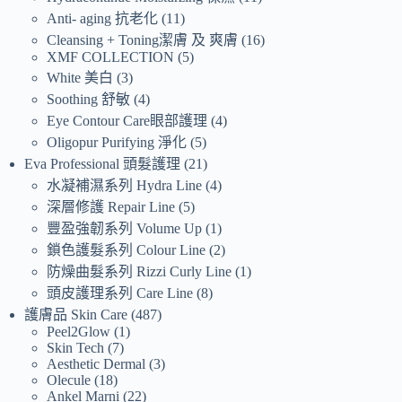
Anti- aging 抗老化
11
Cleansing + Toning潔膚 及 爽膚
16
XMF COLLECTION
5
White 美白
3
Soothing 舒敏
4
Eye Contour Care眼部護理
4
Oligopur Purifying 淨化
5
Eva Professional 頭髮護理
21
水凝補濕系列 Hydra Line
4
深層修護 Repair Line
5
豐盈強韌系列 Volume Up
1
鎖色護髮系列 Colour Line
2
防燥曲髮系列 Rizzi Curly Line
1
頭皮護理系列 Care Line
8
護膚品 Skin Care
487
Peel2Glow
1
Skin Tech
7
Aesthetic Dermal
3
Olecule
18
Ankel Marni
22