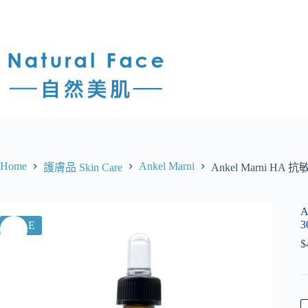
Home
Ankel Marni
護膚品 Skin Care
Ankel Marni HA 抗
A
3
SALE
$