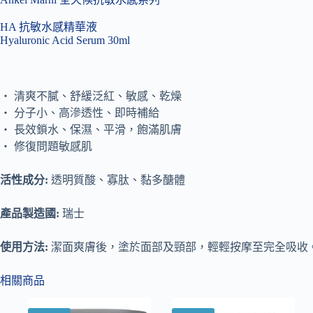
HA 抗敏水感精華液
Hyaluronic Acid Serum 30ml
‧ 清爽不膩、舒緩泛紅、敏感、乾燥
‧ 分子小、高滲透性、即時補給
‧ 長效鎖水、保濕、平滑，飽滿肌膚
‧ 修復問題敏感肌
活性成分:
透明質酸、寡肽、黏多醣體
產品製造國:
瑞士
使用方法:
潔面爽膚後，塗於面部及頸部，輕輕按摩至完全吸收
相關商品