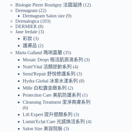
Biologie Pierre Boutigny 法國凝詩
12
Dermagram
22
Dermagram Salon size
9
Dermalogica
103
DERMIER
8
Jane Iredale
3
彩妝
3
護膚品
2
Maria Galland 瑪琍嘉蘭
35
Mosaic Drops 極活肌原滴系列
3
Nutri'Vital 活顏逆齡系列
4
Sensi'Repair 舒悅修護系列
3
Hydra Global 冰泉水漾系列
8
Mille 白松露金緻系列
2
Protection Care 美肌防護系列
1
Cleansing Treatment 潔淨爽膚系列
6
Lift Expert 提升塑顏系列
3
Lumin'Eclat Care 光感煥活系列
4
Salon Size 美容院裝
3