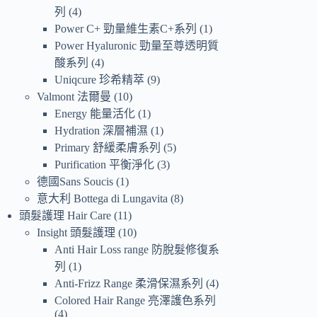
列
4
Power C+ 勁量維生素C+系列
1
Power Hyaluronic 勁量至尊透明質
酸系列
4
Uniqcure 珍希精萃
9
Valmont 法爾曼
10
Energy 能量活化
1
Hydration 深層補濕
1
Primary 舒緩柔膚系列
5
Purification 平衡淨化
3
德國Sans Soucis
1
意大利 Bottega di Lungavita
8
頭髮護理 Hair Care
11
Insight 頭髮護理
10
Anti Hair Loss range 防脫髮修復系
列
1
Anti-Frizz Range 柔滑保濕系列
4
Colored Hair Range 亮澤護色系列
4