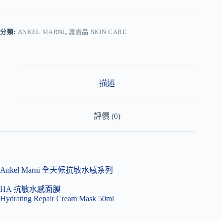
l
t
e
r
分類:
ANKEL MARNI
,
護膚品 SKIN CARE
n
a
t
i
v
描述
e
:
評價 (0)
Ankel Marni 全天候抗敏水感系列
HA 抗敏水感面膜
Hydrating Repair Cream Mask 50ml