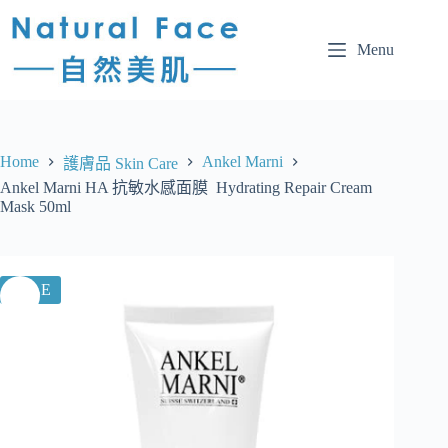
Menu
Home
Ankel Marni
護膚品 Skin Care
Ankel Marni HA 抗敏水感面膜 Hydrating Repair Cream
Mask 50ml
SALE