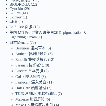
BIODROGA
22
Cytoskin
29
i - Firm
41
Skinkey
1
LHH
4
La Suisse 面膜
12
美國 MD Pro 專業淡斑美白霜 Depigmentation &
Lightening Cream
1
日本Menard
79
Beauness 溫泉草本
5
Authent 幹細胞煥活
6
Embelir 雙靈芝抗老
12
Saranari 抗光老化
8
Lisciare 草本亮肌
7
Colax 喚活膠原
3
Fairlucent 深入美白
11
Hair Care 頭髮護理
2
TK調理 補水 柔軟奶油肌
7
Meliease 強韌屏障
6
Make Up 無瑕底妝系列
14