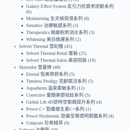
Galaxy Effect System 反引力抗衰老逆齡系列
6
Moisturising 全天候保濕系列
8
Sensitive 治療敏感系列
3
Therapeutics 暗瘡粉刺消炎系列
3
Whitening 美白換膚系列
2
Selvert Thermal 雪妃雅
45
Selvert Thermal Retail 客裝
25
Selvert Thermal Salon 美容院裝
19
Skeyndor 雪曼婷
48
Eternal 恆美修妍系列
5
Timeless Prodigy 克齡賦活系列
5
Aquatherm 溫泉柔敏系列
11
Corrective 童顏美塑祛紋系列
5
Global Lift 4D逆時空緊緻提升系列
4
Power C+ 勁量維生素C+系列
1
Power Hyaluronic 勁量至尊透明質酸系列
4
Uniqcure 珍希精萃
9
Valmont 法爾曼
10