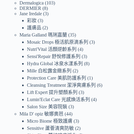
Dermalogica
103
DERMIER
8
Jane Iredale
3
彩妝
3
護膚品
2
Maria Galland 瑪琍嘉蘭
35
Mosaic Drops 極活肌原滴系列
3
Nutri'Vital 活顏逆齡系列
4
Sensi'Repair 舒悅修護系列
3
Hydra Global 冰泉水漾系列
8
Mille 白松露金緻系列
2
Protection Care 美肌防護系列
1
Cleansing Treatment 潔淨爽膚系列
6
Lift Expert 提升塑顏系列
3
Lumin'Eclat Care 光感煥活系列
4
Salon Size 美容院裝
3
Mila D' opiz 敏娜奧芭
44
Micro Biome 極致護膚
3
Sensitive 蘆薈清爽防敏
2