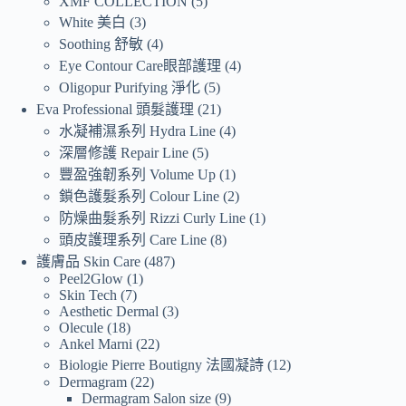
XMF COLLECTION
5
White 美白
3
Soothing 舒敏
4
Eye Contour Care眼部護理
4
Oligopur Purifying 淨化
5
Eva Professional 頭髮護理
21
水凝補濕系列 Hydra Line
4
深層修護 Repair Line
5
豐盈強韌系列 Volume Up
1
鎖色護髮系列 Colour Line
2
防燥曲髮系列 Rizzi Curly Line
1
頭皮護理系列 Care Line
8
護膚品 Skin Care
487
Peel2Glow
1
Skin Tech
7
Aesthetic Dermal
3
Olecule
18
Ankel Marni
22
Biologie Pierre Boutigny 法國凝詩
12
Dermagram
22
Dermagram Salon size
9