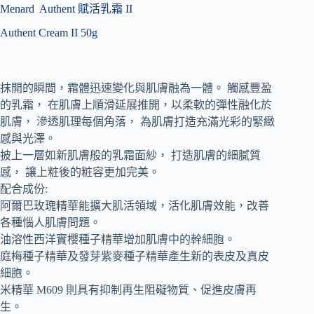
Menard Authent 賦活乳霜 II
Authent Cream II 50g
抹開的瞬間，霜體迅速變化與肌膚融為一體。 觸感豐盈
的乳霜， 在肌膚上順滑延展推開，以柔軟的彈性融化於
肌膚， 滲透肌理每個角落， 為肌膚打造充滿光彩的緊緻
感與光澤。
披上一層如新肌膚般的乳霜面紗， 打造肌膚的細膩質
感， 讓上粧後的粧容更加完美。
配合成份:
阿爾巴玫瑰精華能擴大肌活領域，活化肌膚效能，改善
各種惱人肌膚問題。
油溶性西洋實櫻種子精華增加肌膚中的幹細胞。
庭梅種子精華及發芽紫麥種子精華產生新的表皮及真皮
細胞。
米精華 M609 則具有抑制再生阻礙物質、促進皮膚再
生。