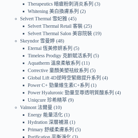
Therapeutics 暗瘡粉刺消炎系列
3
Whitening 美白換膚系列
2
Selvert Thermal 雪妃雅
45
Selvert Thermal Retail 客裝
25
Selvert Thermal Salon 美容院裝
19
Skeyndor 雪曼婷
48
Eternal 恆美修妍系列
5
Timeless Prodigy 克齡賦活系列
5
Aquatherm 溫泉柔敏系列
11
Corrective 童顏美塑祛紋系列
5
Global Lift 4D逆時空緊緻提升系列
4
Power C+ 勁量維生素C+系列
1
Power Hyaluronic 勁量至尊透明質酸系列
4
Uniqcure 珍希精萃
9
Valmont 法爾曼
10
Energy 能量活化
1
Hydration 深層補濕
1
Primary 舒緩柔膚系列
5
Purification 平衡淨化
3