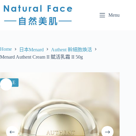
Menu
Home
日本Menard
Authent 幹細胞煥活
Menard Authent Cream II 賦活乳霜 II 50g
SALE