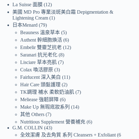
La Suisse 面膜
12
美國 MD Pro 專業淡斑美白霜 Depigmentation &
Lightening Cream
1
日本Menard
79
Beauness 溫泉草本
5
Authent 幹細胞煥活
6
Embelir 雙靈芝抗老
12
Saranari 抗光老化
8
Lisciare 草本亮肌
7
Colax 喚活膠原
3
Fairlucent 深入美白
11
Hair Care 頭髮護理
2
TK調理 補水 柔軟奶油肌
7
Meliease 強韌屏障
6
Make Up 無瑕底妝系列
14
其他 Others
7
Nutritious Supplement 營養補充
6
G.M. COLLIN
43
全效潔膚 及去角質 系列 Cleansers + Exfoliant
6