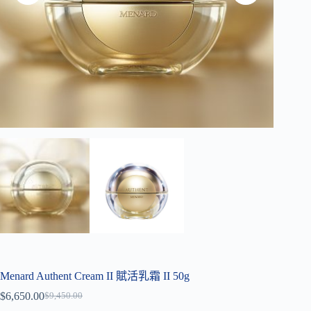
Menard Authent Cream II 賦活乳霜 II 50g
$
6,650.00
$
9,450.00