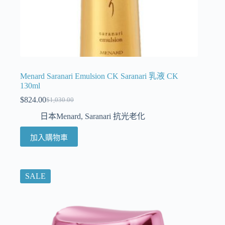
Menard Saranari Emulsion CK Saranari 乳液 CK
130ml
$
824.00
$
1,030.00
日本Menard
,
Saranari 抗光老化
加入購物車
SALE