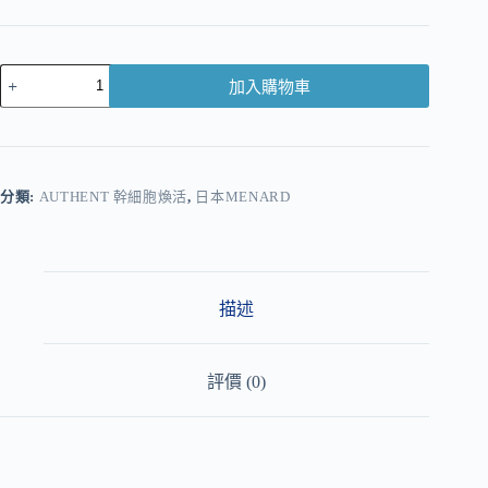
加入購物車
A
l
t
e
r
分類:
AUTHENT 幹細胞煥活
,
日本MENARD
n
a
t
i
v
描述
e
:
評價 (0)