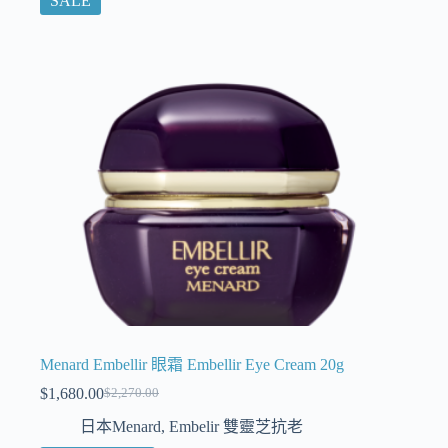
SALE
Menard Embellir 眼霜 Embellir Eye Cream 20g
$
1,680.00
$
2,270.00
日本Menard
,
Embelir 雙靈芝抗老