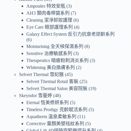
Ampoules 特效安瓶
3
AH3 類肉毒桿菌系列
7
Cleaning 潔淨卸妝護理
6
Eye Care 眼部護理系列
4
Galaxy Effect System 反引力抗衰老逆齡系列
6
Moisturising 全天候保濕系列
8
Sensitive 治療敏感系列
3
Therapeutics 暗瘡粉刺消炎系列
3
Whitening 美白換膚系列
2
Selvert Thermal 雪妃雅
45
Selvert Thermal Retail 客裝
25
Selvert Thermal Salon 美容院裝
19
Skeyndor 雪曼婷
48
Eternal 恆美修妍系列
5
Timeless Prodigy 克齡賦活系列
5
Aquatherm 溫泉柔敏系列
11
Corrective 童顏美塑祛紋系列
5
Global Lift 4D逆時空緊緻提升系列
4