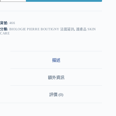
A
l
t
e
r
貨號:
466
n
分類:
BIOLOGIE PIERRE BOUTIGNY 法國凝詩
,
護膚品 SKIN
a
CARE
t
i
v
e
:
描述
額外資訊
評價 (0)