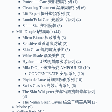
Protection Care 美肌防護系列
1
Cleansing Treatment 潔淨爽膚系列
6
Lift Expert 提升塑顏系列
3
Lumin'Eclat Care 光感煥活系列
4
Salon Size 美容院裝
3
Mila D' opiz 敏娜奧芭
44
Micro Biome 極致護膚
3
Sensitive 蘆薈清爽防敏
2
Skin Clear 菁純暗瘡淨化
5
White Shade 晶凝美白
3
Hyaluronic4 透明質酸水漾系列
4
Mila D'Opiz 米拉蒂姿 AMPOULES
10
CONCENTRATE 安瓶 系列
10
Phyto de Luxe 幹細胞修復系列
10
Swiss Classics 高效活膚系列
6
The Skin Whisperer 美顏密語抗齡修顏系列
3
The Vegan Green Caviar 綠魚子精華系列
2
Moshe
9
Raffine Paris
41