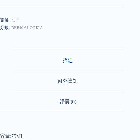
l
t
e
r
貨號:
757
n
分類:
DERMALOGICA
a
t
i
v
e
:
描述
額外資訊
評價 (0)
容量:75ML