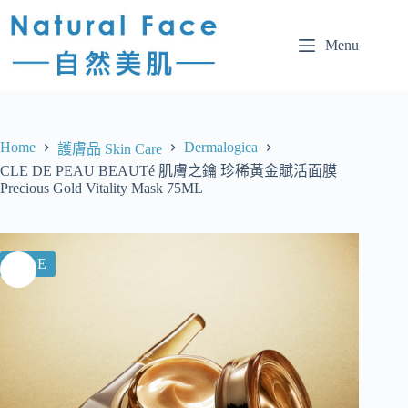
Menu
Home
Dermalogica
護膚品 Skin Care
CLE DE PEAU BEAUTé 肌膚之鑰 珍稀黃金賦活面膜
Precious Gold Vitality Mask 75ML
SALE