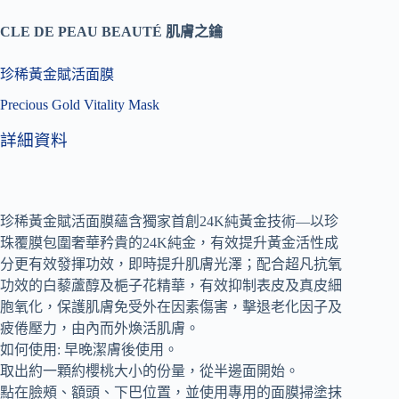
CLE DE PEAU BEAUTÉ 肌膚之鑰
珍稀黃金賦活面膜
Precious Gold Vitality Mask
詳細資料
珍稀黃金賦活面膜蘊含獨家首創24K純黃金技術—以珍
珠覆膜包圍奢華矜貴的24K純金，有效提升黃金活性成
分更有效發揮功效，即時提升肌膚光澤；配合超凡抗氧
功效的白藜蘆醇及梔子花精華，有效抑制表皮及真皮細
胞氧化，保護肌膚免受外在因素傷害，擊退老化因子及
疲倦壓力，由內而外煥活肌膚。
如何使用: 早晚潔膚後使用。
取出約一顆約櫻桃大小的份量，從半邊面開始。
點在臉頰、額頭、下巴位置，並使用專用的面膜掃塗抹