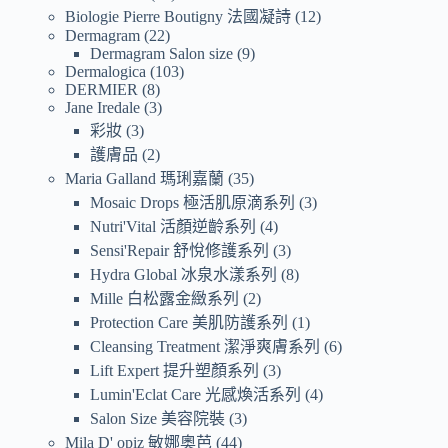
Biologie Pierre Boutigny 法國凝詩
12
Dermagram
22
Dermagram Salon size
9
Dermalogica
103
DERMIER
8
Jane Iredale
3
彩妝
3
護膚品
2
Maria Galland 瑪琍嘉蘭
35
Mosaic Drops 極活肌原滴系列
3
Nutri'Vital 活顏逆齡系列
4
Sensi'Repair 舒悅修護系列
3
Hydra Global 冰泉水漾系列
8
Mille 白松露金緻系列
2
Protection Care 美肌防護系列
1
Cleansing Treatment 潔淨爽膚系列
6
Lift Expert 提升塑顏系列
3
Lumin'Eclat Care 光感煥活系列
4
Salon Size 美容院裝
3
Mila D' opiz 敏娜奧芭
44