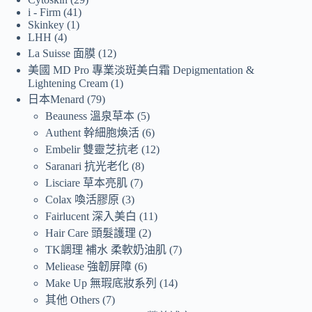
i - Firm
41
Skinkey
1
LHH
4
La Suisse 面膜
12
美國 MD Pro 專業淡斑美白霜 Depigmentation &
Lightening Cream
1
日本Menard
79
Beauness 溫泉草本
5
Authent 幹細胞煥活
6
Embelir 雙靈芝抗老
12
Saranari 抗光老化
8
Lisciare 草本亮肌
7
Colax 喚活膠原
3
Fairlucent 深入美白
11
Hair Care 頭髮護理
2
TK調理 補水 柔軟奶油肌
7
Meliease 強韌屏障
6
Make Up 無瑕底妝系列
14
其他 Others
7