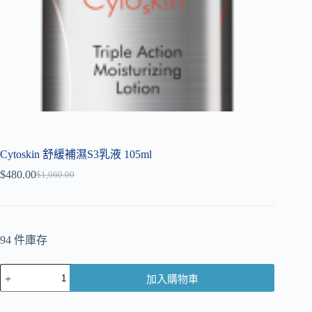
Cytoskin 舒緩補濕S3乳液 105ml
$
480.00
$
1,060.00
94 件庫存
加入購物車
A
l