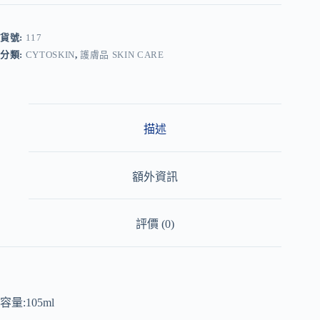
t
e
r
貨號:
117
n
分類:
CYTOSKIN
,
護膚品 SKIN CARE
a
t
i
v
e
:
描述
額外資訊
評價 (0)
容量:105ml