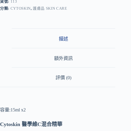
r
貨號:
113
n
分類:
CYTOSKIN
,
護膚品 SKIN CARE
a
t
i
v
e
:
描述
額外資訊
評價 (0)
容量:15ml x2
Cytoskin 醫學維C混合精華