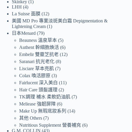
Skinkey
1
LHH
4
La Suisse 面膜
12
美國 MD Pro 專業淡斑美白霜 Depigmentation &
Lightening Cream
1
日本Menard
79
Beauness 溫泉草本
5
Authent 幹細胞煥活
6
Embelir 雙靈芝抗老
12
Saranari 抗光老化
8
Lisciare 草本亮肌
7
Colax 喚活膠原
3
Fairlucent 深入美白
11
Hair Care 頭髮護理
2
TK調理 補水 柔軟奶油肌
7
Meliease 強韌屏障
6
Make Up 無瑕底妝系列
14
其他 Others
7
Nutritious Supplement 營養補充
6
G.M. COLLIN
43