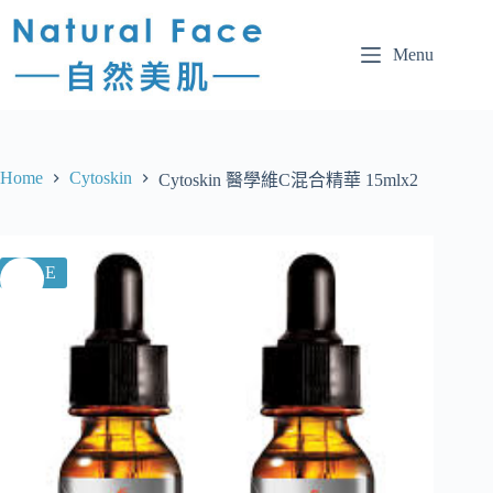
Menu
Home
Cytoskin
Cytoskin 醫學維C混合精華 15mlx2
SALE