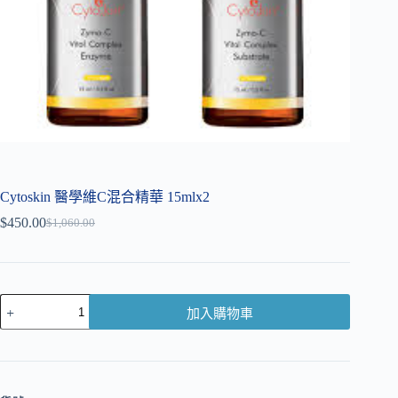
Cytoskin 醫學維C混合精華 15mlx2
$
450.00
$
1,060.00
加入購物車
A
l
t
e