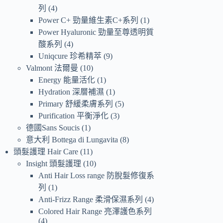
列
4
Power C+ 勁量維生素C+系列
1
Power Hyaluronic 勁量至尊透明質
酸系列
4
Uniqcure 珍希精萃
9
Valmont 法爾曼
10
Energy 能量活化
1
Hydration 深層補濕
1
Primary 舒緩柔膚系列
5
Purification 平衡淨化
3
德國Sans Soucis
1
意大利 Bottega di Lungavita
8
頭髮護理 Hair Care
11
Insight 頭髮護理
10
Anti Hair Loss range 防脫髮修復系
列
1
Anti-Frizz Range 柔滑保濕系列
4
Colored Hair Range 亮澤護色系列
4