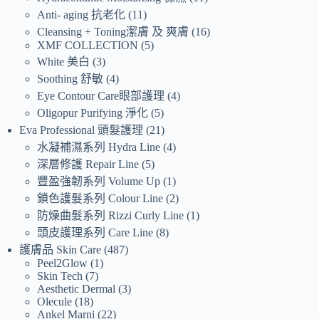
Anti- aging 抗老化
11
Cleansing + Toning潔膚 及 爽膚
16
XMF COLLECTION
5
White 美白
3
Soothing 舒敏
4
Eye Contour Care眼部護理
4
Oligopur Purifying 淨化
5
Eva Professional 頭髮護理
21
水凝補濕系列 Hydra Line
4
深層修護 Repair Line
5
豐盈強韌系列 Volume Up
1
鎖色護髮系列 Colour Line
2
防燥曲髮系列 Rizzi Curly Line
1
頭皮護理系列 Care Line
8
護膚品 Skin Care
487
Peel2Glow
1
Skin Tech
7
Aesthetic Dermal
3
Olecule
18
Ankel Marni
22