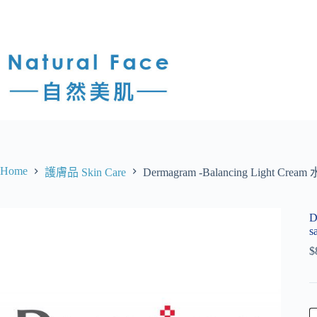
Home
護膚品 Skin Care
Dermagram -Balancing Light Crea
D
s
$