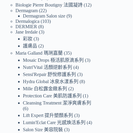
Biologie Pierre Boutigny 法國凝詩
12
Dermagram
22
Dermagram Salon size
9
Dermalogica
103
DERMIER
8
Jane Iredale
3
彩妝
3
護膚品
2
Maria Galland 瑪琍嘉蘭
35
Mosaic Drops 極活肌原滴系列
3
Nutri'Vital 活顏逆齡系列
4
Sensi'Repair 舒悅修護系列
3
Hydra Global 冰泉水漾系列
8
Mille 白松露金緻系列
2
Protection Care 美肌防護系列
1
Cleansing Treatment 潔淨爽膚系列
6
Lift Expert 提升塑顏系列
3
Lumin'Eclat Care 光感煥活系列
4
Salon Size 美容院裝
3