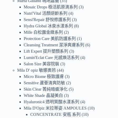
Maria Galland 瑪琍嘉蘭
35
Mosaic Drops 極活肌原滴系列
3
Nutri'Vital 活顏逆齡系列
4
Sensi'Repair 舒悅修護系列
3
Hydra Global 冰泉水漾系列
8
Mille 白松露金緻系列
2
Protection Care 美肌防護系列
1
Cleansing Treatment 潔淨爽膚系列
6
Lift Expert 提升塑顏系列
3
Lumin'Eclat Care 光感煥活系列
4
Salon Size 美容院裝
3
Mila D' opiz 敏娜奧芭
44
Micro Biome 極致護膚
3
Sensitive 蘆薈清爽防敏
2
Skin Clear 菁純暗瘡淨化
5
White Shade 晶凝美白
3
Hyaluronic4 透明質酸水漾系列
4
Mila D'Opiz 米拉蒂姿 AMPOULES
10
CONCENTRATE 安瓶 系列
10