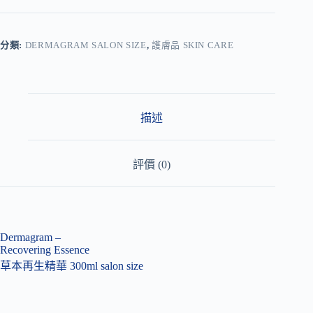
l
t
e
r
分類:
DERMAGRAM SALON SIZE
,
護膚品 SKIN CARE
n
a
t
i
v
描述
e
:
評價 (0)
Dermagram –
Recovering Essence
草本再生精華 300ml salon size