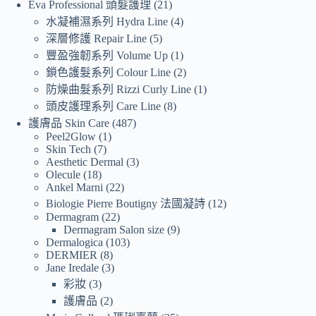
Eva Professional 頭髮護理
21
水凝補濕系列 Hydra Line
4
深層修護 Repair Line
5
豐盈強韌系列 Volume Up
1
鎖色護髮系列 Colour Line
2
防燥曲髮系列 Rizzi Curly Line
1
頭皮護理系列 Care Line
8
護膚品 Skin Care
487
Peel2Glow
1
Skin Tech
7
Aesthetic Dermal
3
Olecule
18
Ankel Marni
22
Biologie Pierre Boutigny 法國凝詩
12
Dermagram
22
Dermagram Salon size
9
Dermalogica
103
DERMIER
8
Jane Iredale
3
彩妝
3
護膚品
2