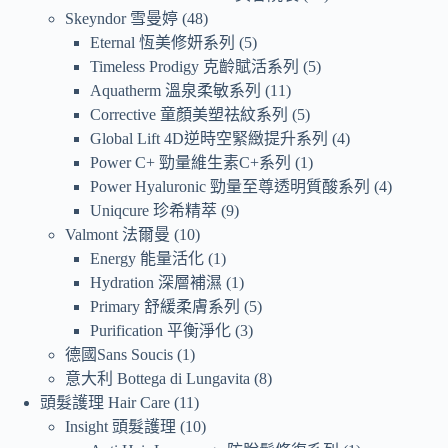
Skeyndor 雪曼婷
48
Eternal 恆美修妍系列
5
Timeless Prodigy 克齡賦活系列
5
Aquatherm 溫泉柔敏系列
11
Corrective 童顏美塑祛紋系列
5
Global Lift 4D逆時空緊緻提升系列
4
Power C+ 勁量維生素C+系列
1
Power Hyaluronic 勁量至尊透明質酸系列
4
Uniqcure 珍希精萃
9
Valmont 法爾曼
10
Energy 能量活化
1
Hydration 深層補濕
1
Primary 舒緩柔膚系列
5
Purification 平衡淨化
3
德國Sans Soucis
1
意大利 Bottega di Lungavita
8
頭髮護理 Hair Care
11
Insight 頭髮護理
10