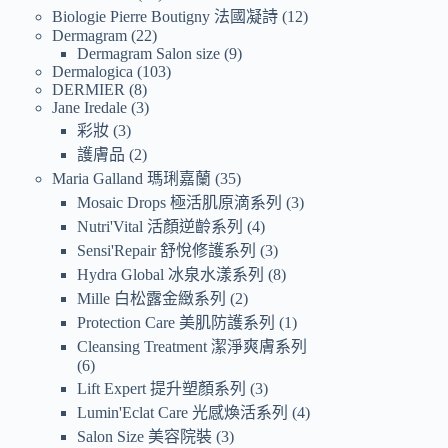
Biologie Pierre Boutigny 法國凝詩
12
Dermagram
22
Dermagram Salon size
9
Dermalogica
103
DERMIER
8
Jane Iredale
3
彩妝
3
護膚品
2
Maria Galland 瑪琍嘉蘭
35
Mosaic Drops 極活肌原滴系列
3
Nutri'Vital 活顏逆齡系列
4
Sensi'Repair 舒悅修護系列
3
Hydra Global 冰泉水漾系列
8
Mille 白松露金緻系列
2
Protection Care 美肌防護系列
1
Cleansing Treatment 潔淨爽膚系列
6
Lift Expert 提升塑顏系列
3
Lumin'Eclat Care 光感煥活系列
4
Salon Size 美容院裝
3