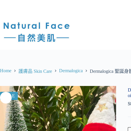
Home
Dermalogica
護膚品 Skin Care
Dermalogica 聖誕身體套裝
D
oi
SALE
$