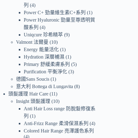
列
4
Power C+ 勁量維生素C+系列
1
Power Hyaluronic 勁量至尊透明質
酸系列
4
Uniqcure 珍希精萃
9
Valmont 法爾曼
10
Energy 能量活化
1
Hydration 深層補濕
1
Primary 舒緩柔膚系列
5
Purification 平衡淨化
3
德國Sans Soucis
1
意大利 Bottega di Lungavita
8
頭髮護理 Hair Care
11
Insight 頭髮護理
10
Anti Hair Loss range 防脫髮修復系
列
1
Anti-Frizz Range 柔滑保濕系列
4
Colored Hair Range 亮澤護色系列
4