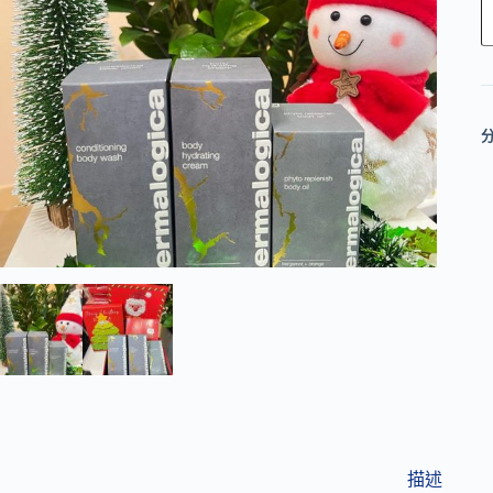
l
t
e
r
n
a
t
i
v
e
:
描述