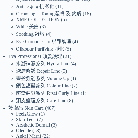
Anti- aging 抗老化
11
Cleansing + Toning潔膚 及 爽膚
16
XMF COLLECTION
5
White 美白
3
Soothing 舒敏
4
Eye Contour Care眼部護理
4
Oligopur Purifying 淨化
5
Eva Professional 頭髮護理
21
水凝補濕系列 Hydra Line
4
深層修護 Repair Line
5
豐盈強韌系列 Volume Up
1
鎖色護髮系列 Colour Line
2
防燥曲髮系列 Rizzi Curly Line
1
頭皮護理系列 Care Line
8
護膚品 Skin Care
487
Peel2Glow
1
Skin Tech
7
Aesthetic Dermal
3
Olecule
18
Ankel Marni
22