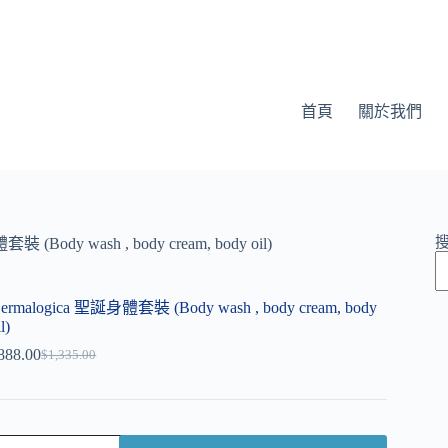
首頁
關於我們
 (Body wash , body cream, body oil)
ermalogica 聖誕身體套裝 (Body wash , body cream, body
l)
888.00
$
1,335.00