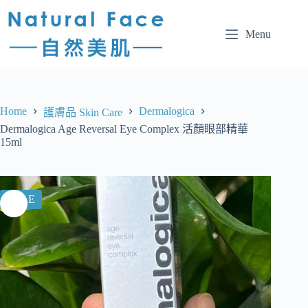
Menu
Home
Dermalogica
護膚品 Skin Care
Dermalogica Age Reversal Eye Complex 活顏眼部精華
15ml
SALE