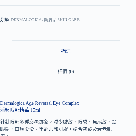
l
t
e
r
分類:
DERMALOGICA
,
護膚品 SKIN CARE
n
a
t
i
v
描述
e
:
評價 (0)
Dermalogica Age Reversal Eye Complex
活顏眼部精華 15ml
針對眼部多種衰老跡象，減少皺紋、眼袋、魚尾紋、黑
眼圈，重煥柔滑、年輕眼部肌膚，適合熟齡及衰老肌