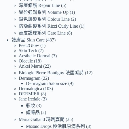
深層修護 Repair Line
5
豐盈強韌系列 Volume Up
1
鎖色護髮系列 Colour Line
2
防燥曲髮系列 Rizzi Curly Line
1
頭皮護理系列 Care Line
8
護膚品 Skin Care
487
Peel2Glow
1
Skin Tech
7
Aesthetic Dermal
3
Olecule
18
Ankel Marni
22
Biologie Pierre Boutigny 法國凝詩
12
Dermagram
22
Dermagram Salon size
9
Dermalogica
103
DERMIER
8
Jane Iredale
3
彩妝
3
護膚品
2
Maria Galland 瑪琍嘉蘭
35
Mosaic Drops 極活肌原滴系列
3