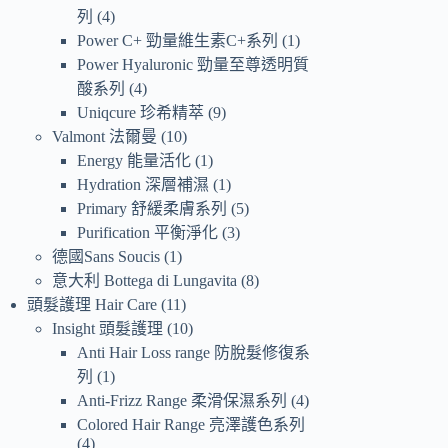
列
4
Power C+ 勁量維生素C+系列
1
Power Hyaluronic 勁量至尊透明質
酸系列
4
Uniqcure 珍希精萃
9
Valmont 法爾曼
10
Energy 能量活化
1
Hydration 深層補濕
1
Primary 舒緩柔膚系列
5
Purification 平衡淨化
3
德國Sans Soucis
1
意大利 Bottega di Lungavita
8
頭髮護理 Hair Care
11
Insight 頭髮護理
10
Anti Hair Loss range 防脫髮修復系
列
1
Anti-Frizz Range 柔滑保濕系列
4
Colored Hair Range 亮澤護色系列
4