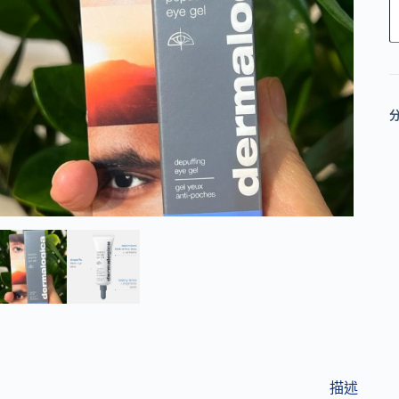
l
t
e
r
n
a
t
i
v
e
:
描述