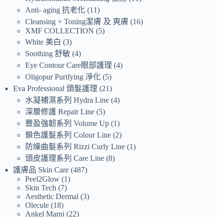
Anti- aging 抗老化
11
Cleansing + Toning潔膚 及 爽膚
16
XMF COLLECTION
5
White 美白
3
Soothing 舒敏
4
Eye Contour Care眼部護理
4
Oligopur Purifying 淨化
5
Eva Professional 頭髮護理
21
水凝補濕系列 Hydra Line
4
深層修護 Repair Line
5
豐盈強韌系列 Volume Up
1
鎖色護髮系列 Colour Line
2
防燥曲髮系列 Rizzi Curly Line
1
頭皮護理系列 Care Line
8
護膚品 Skin Care
487
Peel2Glow
1
Skin Tech
7
Aesthetic Dermal
3
Olecule
18
Ankel Marni
22