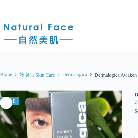
Home
Dermalogica
護膚品 Skin Care
Dermalogica Awake
D
SALE
眼
$