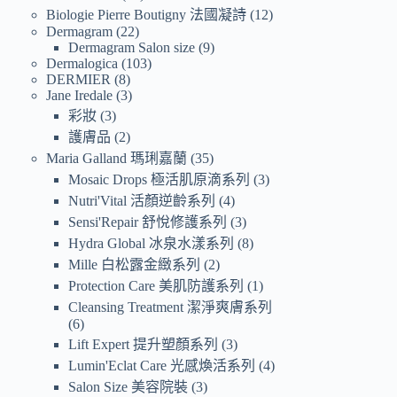
Biologie Pierre Boutigny 法國凝詩
12
Dermagram
22
Dermagram Salon size
9
Dermalogica
103
DERMIER
8
Jane Iredale
3
彩妝
3
護膚品
2
Maria Galland 瑪琍嘉蘭
35
Mosaic Drops 極活肌原滴系列
3
Nutri'Vital 活顏逆齡系列
4
Sensi'Repair 舒悅修護系列
3
Hydra Global 冰泉水漾系列
8
Mille 白松露金緻系列
2
Protection Care 美肌防護系列
1
Cleansing Treatment 潔淨爽膚系列
6
Lift Expert 提升塑顏系列
3
Lumin'Eclat Care 光感煥活系列
4
Salon Size 美容院裝
3