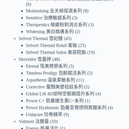
6
Moisturising 全天候保濕系列
8
Sensitive 治療敏感系列
3
Therapeutics 暗瘡粉刺消炎系列
3
Whitening 美白換膚系列
2
Selvert Thermal 雪妃雅
45
Selvert Thermal Retail 客裝
25
Selvert Thermal Salon 美容院裝
19
Skeyndor 雪曼婷
48
Eternal 恆美修妍系列
5
Timeless Prodigy 克齡賦活系列
5
Aquatherm 溫泉柔敏系列
11
Corrective 童顏美塑祛紋系列
5
Global Lift 4D逆時空緊緻提升系列
4
Power C+ 勁量維生素C+系列
1
Power Hyaluronic 勁量至尊透明質酸系列
4
Uniqcure 珍希精萃
9
Valmont 法爾曼
10
Energy 能量活化
1