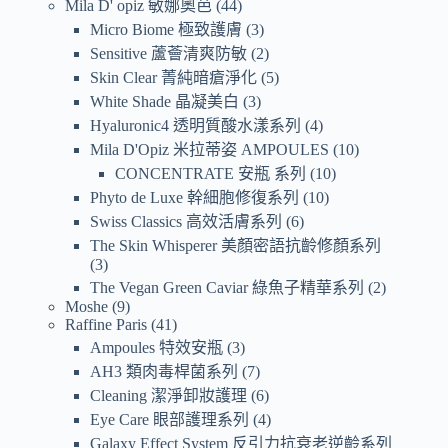
Mila D' opiz 敏娜奧芭
44
Micro Biome 極致護膚
3
Sensitive 蘆薈清爽防敏
2
Skin Clear 菁純暗瘡淨化
5
White Shade 晶凝美白
3
Hyaluronic4 透明質酸水漾系列
4
Mila D'Opiz 米拉蒂姿 AMPOULES
10
CONCENTRATE 安瓶 系列
10
Phyto de Luxe 幹細胞修復系列
10
Swiss Classics 高效活膚系列
6
The Skin Whisperer 美顏密語抗齡修顏系列
3
The Vegan Green Caviar 綠魚子精華系列
2
Moshe
9
Raffine Paris
41
Ampoules 特效安瓶
3
AH3 類肉毒桿菌系列
7
Cleaning 潔淨卸妝護理
6
Eye Care 眼部護理系列
4
Galaxy Effect System 反引力抗衰老逆齡系列