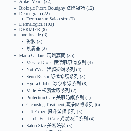
Ankel Marni
22
Biologie Pierre Boutigny 法國凝詩
12
Dermagram
22
Dermagram Salon size
9
Dermalogica
103
DERMIER
8
Jane Iredale
3
彩妝
3
護膚品
2
Maria Galland 瑪琍嘉蘭
35
Mosaic Drops 極活肌原滴系列
3
Nutri'Vital 活顏逆齡系列
4
Sensi'Repair 舒悅修護系列
3
Hydra Global 冰泉水漾系列
8
Mille 白松露金緻系列
2
Protection Care 美肌防護系列
1
Cleansing Treatment 潔淨爽膚系列
6
Lift Expert 提升塑顏系列
3
Lumin'Eclat Care 光感煥活系列
4
Salon Size 美容院裝
3