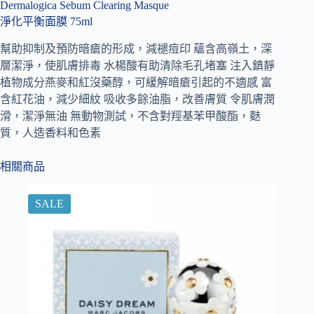
Dermalogica Sebum Clearing Masque
淨化平衡面膜 75ml
幫助抑制及預防暗瘡的形成，減褪痘印 蘊含高嶺土，深
層潔淨，使肌膚排毒 水楊酸有助清除毛孔堵塞 注入鎮靜
植物成分燕麥和紅沒藥醇，可緩解暗瘡引起的不適感 富
含紅花油，減少細紋 吸收多餘油脂，改善膚質 令肌膚潤
滑，潔淨無油 無動物測試，不含對羥基苯甲酸酯，麩
質，人造香料和色素
相關商品
SALE