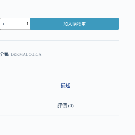
加入購物車
A
l
t
e
r
分類:
DERMALOGICA
n
a
t
i
v
描述
e
:
評價 (0)