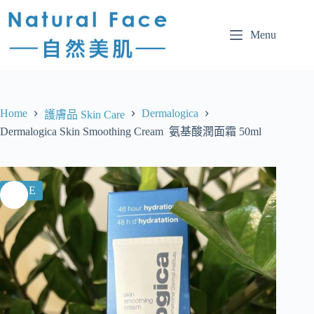
Menu
Home
Dermalogica
護膚品 Skin Care
Dermalogica Skin Smoothing Cream 氨基酸潤面霜 50ml
SALE