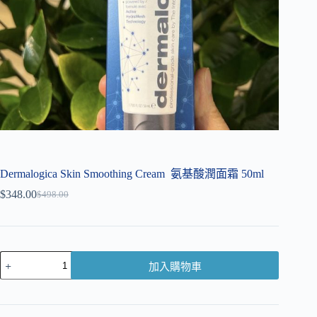
Dermalogica Skin Smoothing Cream 氨基酸潤面霜 50ml
$
348.00
$
498.00
加入購物車
A
l
t