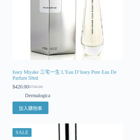
Issey Miyake 三宅一生 L’Eau D’Issey Pure Eau De
Parfum 50ml
$
420.00
$
750.00
Dermalogica
加入購物車
SALE