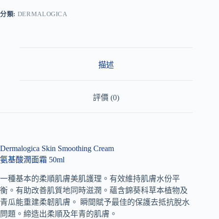
e
r
分類:
DERMALOGICA
n
a
t
i
v
描述
e
:
評價 (0)
Dermalogica Skin Smoothing Cream
氨基酸潤面霜 50ml
一種基本的柔順肌膚美肌護理。有效維持肌膚水份平
衡。有助改善肌質地同時滋潤。蘊含錦葵科草本植物及
青瓜能重建柔韌肌膚。 瞬間賦予最佳的保護去抵抗脫水
問題。締造出柔順及年青的肌膚。