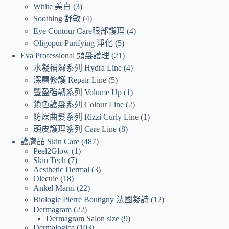
White 美白
3
Soothing 舒敏
4
Eye Contour Care眼部護理
4
Oligopur Purifying 淨化
5
Eva Professional 頭髮護理
21
水凝補濕系列 Hydra Line
4
深層修護 Repair Line
5
豐盈強韌系列 Volume Up
1
鎖色護髮系列 Colour Line
2
防燥曲髮系列 Rizzi Curly Line
1
頭皮護理系列 Care Line
8
護膚品 Skin Care
487
Peel2Glow
1
Skin Tech
7
Aesthetic Dermal
3
Olecule
18
Ankel Marni
22
Biologie Pierre Boutigny 法國凝詩
12
Dermagram
22
Dermagram Salon size
9
Dermalogica
103