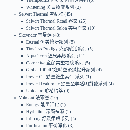
Therapeutics 暗瘡粉刺消炎系列
3
Whitening 美白換膚系列
2
Selvert Thermal 雪妃雅
45
Selvert Thermal Retail 客裝
25
Selvert Thermal Salon 美容院裝
19
Skeyndor 雪曼婷
48
Eternal 恆美修妍系列
5
Timeless Prodigy 克齡賦活系列
5
Aquatherm 溫泉柔敏系列
11
Corrective 童顏美塑祛紋系列
5
Global Lift 4D逆時空緊緻提升系列
4
Power C+ 勁量維生素C+系列
1
Power Hyaluronic 勁量至尊透明質酸系列
4
Uniqcure 珍希精萃
9
Valmont 法爾曼
10
Energy 能量活化
1
Hydration 深層補濕
1
Primary 舒緩柔膚系列
5
Purification 平衡淨化
3