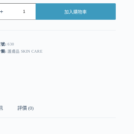
加入購物車
A
貨號:
630
分類:
護膚品 SKIN CARE
訊
評價 (0)