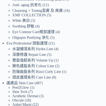
Anti- aging 抗老化
11
Cleansing + Toning潔膚 及 爽膚
16
XMF COLLECTION
5
White 美白
3
Soothing 舒敏
4
Eye Contour Care眼部護理
4
Oligopur Purifying 淨化
5
Eva Professional 頭髮護理
21
水凝補濕系列 Hydra Line
4
深層修護 Repair Line
5
豐盈強韌系列 Volume Up
1
鎖色護髮系列 Colour Line
2
防燥曲髮系列 Rizzi Curly Line
1
頭皮護理系列 Care Line
8
護膚品 Skin Care
487
Peel2Glow
1
Skin Tech
7
Aesthetic Dermal
3
Olecule
18
Ankel Marni
22