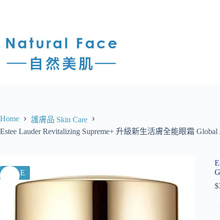
Home
護膚品 Skin Care
Estee Lauder Revitalizing Supreme+ 升級新生活膚全能眼霜 Global An
E
G
SALE
$