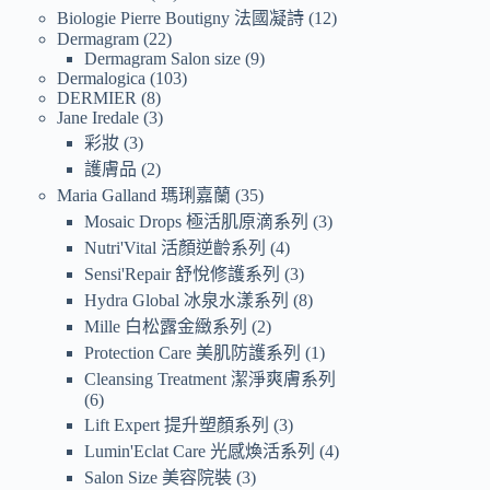
Biologie Pierre Boutigny 法國凝詩
12
Dermagram
22
Dermagram Salon size
9
Dermalogica
103
DERMIER
8
Jane Iredale
3
彩妝
3
護膚品
2
Maria Galland 瑪琍嘉蘭
35
Mosaic Drops 極活肌原滴系列
3
Nutri'Vital 活顏逆齡系列
4
Sensi'Repair 舒悅修護系列
3
Hydra Global 冰泉水漾系列
8
Mille 白松露金緻系列
2
Protection Care 美肌防護系列
1
Cleansing Treatment 潔淨爽膚系列
6
Lift Expert 提升塑顏系列
3
Lumin'Eclat Care 光感煥活系列
4
Salon Size 美容院裝
3