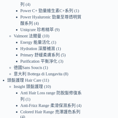
列
4
Power C+ 勁量維生素C+系列
1
Power Hyaluronic 勁量至尊透明質
酸系列
4
Uniqcure 珍希精萃
9
Valmont 法爾曼
10
Energy 能量活化
1
Hydration 深層補濕
1
Primary 舒緩柔膚系列
5
Purification 平衡淨化
3
德國Sans Soucis
1
意大利 Bottega di Lungavita
8
頭髮護理 Hair Care
11
Insight 頭髮護理
10
Anti Hair Loss range 防脫髮修復系
列
1
Anti-Frizz Range 柔滑保濕系列
4
Colored Hair Range 亮澤護色系列
4