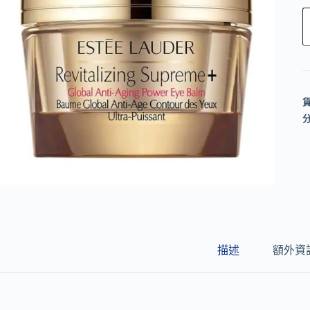
l
t
e
r
n
a
t
i
v
e
:
描述
額外資