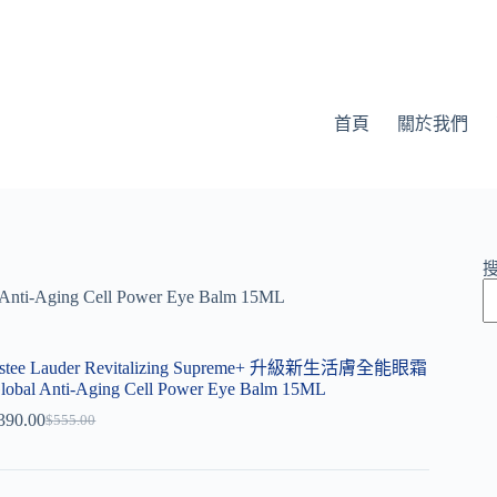
首頁
關於我們
ti-Aging Cell Power Eye Balm 15ML
stee Lauder Revitalizing Supreme+ 升級新生活膚全能眼霜
lobal Anti-Aging Cell Power Eye Balm 15ML
390.00
$
555.00