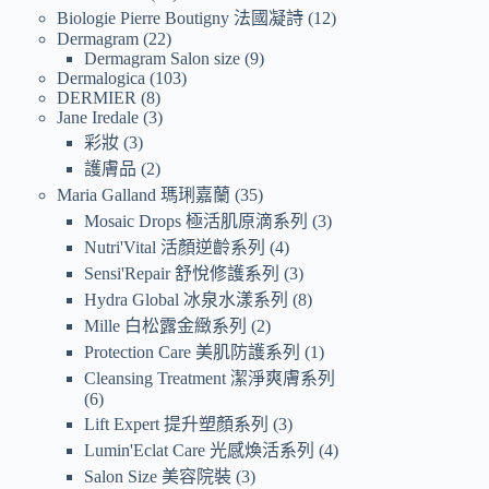
Biologie Pierre Boutigny 法國凝詩
12
Dermagram
22
Dermagram Salon size
9
Dermalogica
103
DERMIER
8
Jane Iredale
3
彩妝
3
護膚品
2
Maria Galland 瑪琍嘉蘭
35
Mosaic Drops 極活肌原滴系列
3
Nutri'Vital 活顏逆齡系列
4
Sensi'Repair 舒悅修護系列
3
Hydra Global 冰泉水漾系列
8
Mille 白松露金緻系列
2
Protection Care 美肌防護系列
1
Cleansing Treatment 潔淨爽膚系列
6
Lift Expert 提升塑顏系列
3
Lumin'Eclat Care 光感煥活系列
4
Salon Size 美容院裝
3