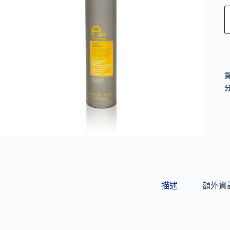
l
t
e
r
n
a
t
i
v
e
:
描述
額外資