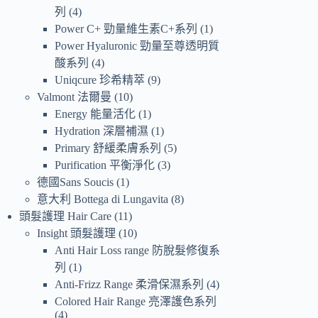
列
4
Power C+ 勁量維生素C+系列
1
Power Hyaluronic 勁量至尊透明質
酸系列
4
Uniqcure 珍希精萃
9
Valmont 法爾曼
10
Energy 能量活化
1
Hydration 深層補濕
1
Primary 舒緩柔膚系列
5
Purification 平衡淨化
3
德國Sans Soucis
1
意大利 Bottega di Lungavita
8
頭髮護理 Hair Care
11
Insight 頭髮護理
10
Anti Hair Loss range 防脫髮修復系
列
1
Anti-Frizz Range 柔滑保濕系列
4
Colored Hair Range 亮澤護色系列
4