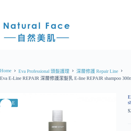
Home
Eva Professional 頭髮護理
深層修護 Repair Line
Eva E-Line REPAIR 深層修護潔髮乳 E-line REPAIR shampoo 300
E
s
SALE
$