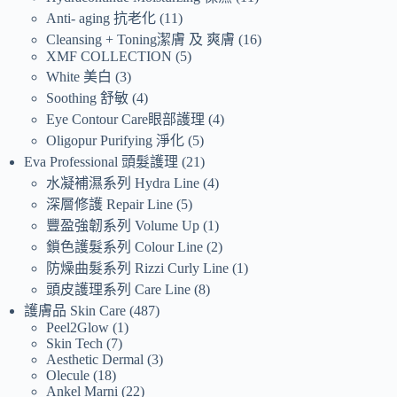
Anti- aging 抗老化
11
Cleansing + Toning潔膚 及 爽膚
16
XMF COLLECTION
5
White 美白
3
Soothing 舒敏
4
Eye Contour Care眼部護理
4
Oligopur Purifying 淨化
5
Eva Professional 頭髮護理
21
水凝補濕系列 Hydra Line
4
深層修護 Repair Line
5
豐盈強韌系列 Volume Up
1
鎖色護髮系列 Colour Line
2
防燥曲髮系列 Rizzi Curly Line
1
頭皮護理系列 Care Line
8
護膚品 Skin Care
487
Peel2Glow
1
Skin Tech
7
Aesthetic Dermal
3
Olecule
18
Ankel Marni
22