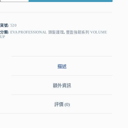
A
l
t
e
r
貨號:
520
n
分類:
EVA PROFESSIONAL 頭髮護理
,
豐盈強韌系列 VOLUME
a
UP
t
i
v
e
:
描述
額外資訊
評價 (0)