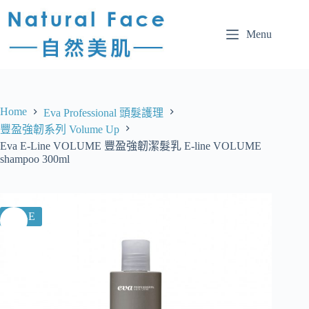
Menu
Home
Eva Professional 頭髮護理
豐盈強韌系列 Volume Up
Eva E-Line VOLUME 豐盈強韌潔髮乳 E-line VOLUME
shampoo 300ml
SALE