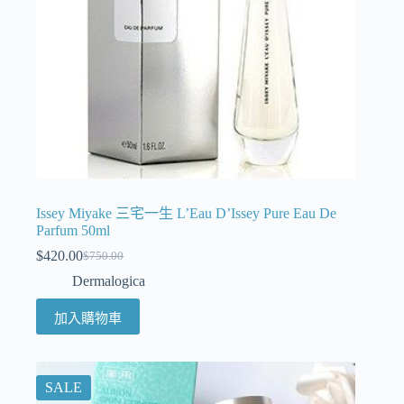
Issey Miyake 三宅一生 L’Eau D’Issey Pure Eau De
Parfum 50ml
$
420.00
$
750.00
Dermalogica
加入購物車
SALE