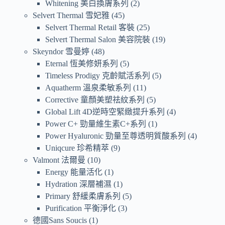
Whitening 美白換膚系列
2
Selvert Thermal 雪妃雅
45
Selvert Thermal Retail 客裝
25
Selvert Thermal Salon 美容院裝
19
Skeyndor 雪曼婷
48
Eternal 恆美修妍系列
5
Timeless Prodigy 克齡賦活系列
5
Aquatherm 溫泉柔敏系列
11
Corrective 童顏美塑祛紋系列
5
Global Lift 4D逆時空緊緻提升系列
4
Power C+ 勁量維生素C+系列
1
Power Hyaluronic 勁量至尊透明質酸系列
4
Uniqcure 珍希精萃
9
Valmont 法爾曼
10
Energy 能量活化
1
Hydration 深層補濕
1
Primary 舒緩柔膚系列
5
Purification 平衡淨化
3
德國Sans Soucis
1