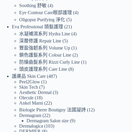
Soothing 舒敏
4
Eye Contour Care眼部護理
4
Oligopur Purifying 淨化
5
Eva Professional 頭髮護理
21
水凝補濕系列 Hydra Line
4
深層修護 Repair Line
5
豐盈強韌系列 Volume Up
1
鎖色護髮系列 Colour Line
2
防燥曲髮系列 Rizzi Curly Line
1
頭皮護理系列 Care Line
8
護膚品 Skin Care
487
Peel2Glow
1
Skin Tech
7
Aesthetic Dermal
3
Olecule
18
Ankel Marni
22
Biologie Pierre Boutigny 法國凝詩
12
Dermagram
22
Dermagram Salon size
9
Dermalogica
103
DERMIER
8