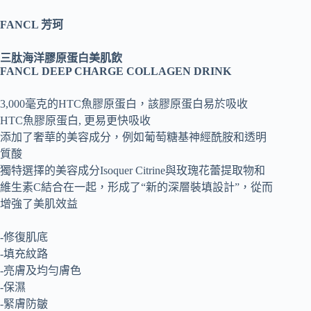
FANCL 芳珂
三肽海洋膠原蛋白美肌飲
FANCL DEEP CHARGE COLLAGEN DRINK
3,000毫克的HTC魚膠原蛋白，該膠原蛋白易於吸收
HTC魚膠原蛋白, 更易更快吸收
添加了奢華的美容成分，例如葡萄糖基神經酰胺和透明
質酸
獨特選擇的美容成分Isoquer Citrine與玫瑰花蕾提取物和
維生素C結合在一起，形成了“新的深層裝填設計”，從而
增強了美肌效益
-修復肌底
-填充紋路
-亮膚及均勻膚色
-保濕
-緊膚防皺