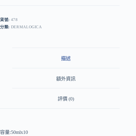
l
t
e
r
貨號:
478
n
分類:
DERMALOGICA
a
t
i
v
e
:
描述
額外資訊
評價 (0)
容量:50mlx10