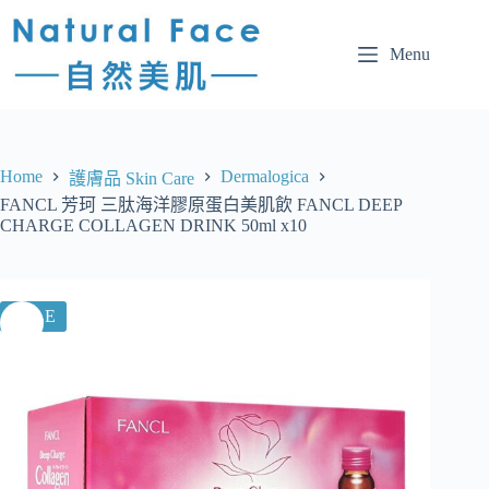
Menu
Home
Dermalogica
護膚品 Skin Care
FANCL 芳珂 三肽海洋膠原蛋白美肌飲 FANCL DEEP
CHARGE COLLAGEN DRINK 50ml x10
SALE