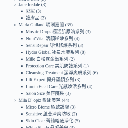
Jane Iredale
3
彩妝
3
護膚品
2
Maria Galland 瑪琍嘉蘭
35
Mosaic Drops 極活肌原滴系列
3
Nutri'Vital 活顏逆齡系列
4
Sensi'Repair 舒悅修護系列
3
Hydra Global 冰泉水漾系列
8
Mille 白松露金緻系列
2
Protection Care 美肌防護系列
1
Cleansing Treatment 潔淨爽膚系列
6
Lift Expert 提升塑顏系列
3
Lumin'Eclat Care 光感煥活系列
4
Salon Size 美容院裝
3
Mila D' opiz 敏娜奧芭
44
Micro Biome 極致護膚
3
Sensitive 蘆薈清爽防敏
2
Skin Clear 菁純暗瘡淨化
5
White Shade 晶凝美白
3