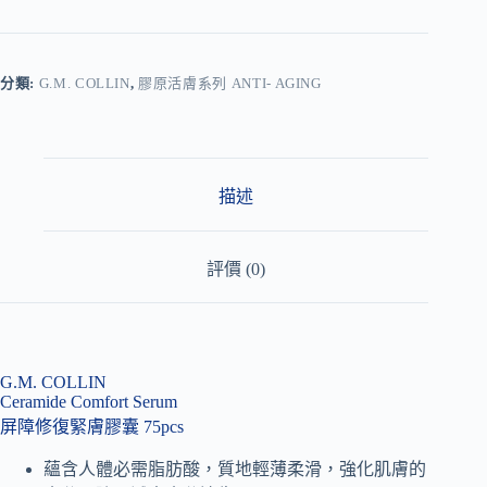
A
l
t
e
r
分類:
G.M. COLLIN
,
膠原活膚系列 ANTI- AGING
n
a
t
i
v
描述
e
:
評價 (0)
G.M. COLLIN
Ceramide Comfort Serum
屏障修復緊膚膠囊 75pcs
蘊含人體必需脂肪酸，質地輕薄柔滑，強化肌膚的