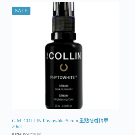
SALE
G.M. COLLIN Phytowhite Serum 重點祛斑精華
20ml
$
576.00
$
720.00