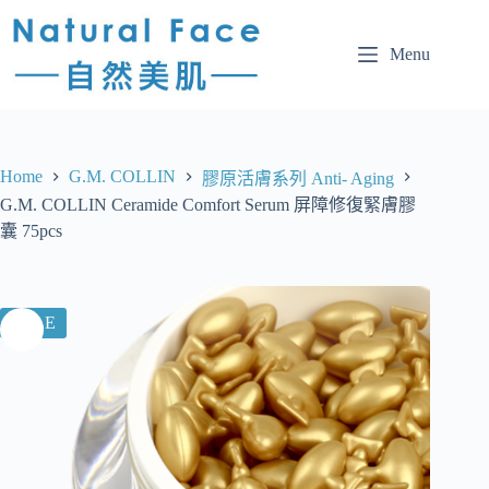
Menu
Home
G.M. COLLIN
膠原活膚系列 Anti- Aging
G.M. COLLIN Ceramide Comfort Serum 屏障修復緊膚膠
囊 75pcs
SALE