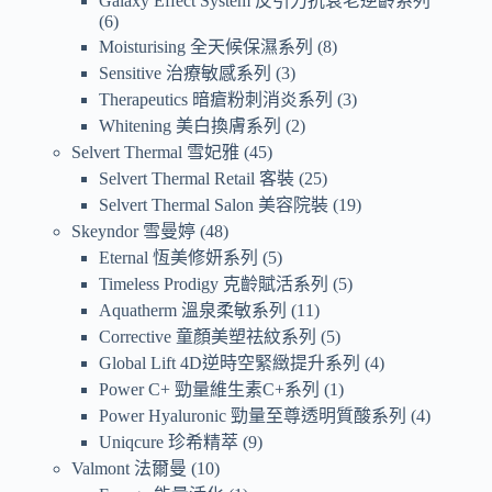
Galaxy Effect System 反引力抗衰老逆齡系列
6
Moisturising 全天候保濕系列
8
Sensitive 治療敏感系列
3
Therapeutics 暗瘡粉刺消炎系列
3
Whitening 美白換膚系列
2
Selvert Thermal 雪妃雅
45
Selvert Thermal Retail 客裝
25
Selvert Thermal Salon 美容院裝
19
Skeyndor 雪曼婷
48
Eternal 恆美修妍系列
5
Timeless Prodigy 克齡賦活系列
5
Aquatherm 溫泉柔敏系列
11
Corrective 童顏美塑祛紋系列
5
Global Lift 4D逆時空緊緻提升系列
4
Power C+ 勁量維生素C+系列
1
Power Hyaluronic 勁量至尊透明質酸系列
4
Uniqcure 珍希精萃
9
Valmont 法爾曼
10