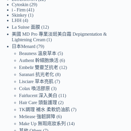
Cytoskin
29
i - Firm
41
Skinkey
1
LHH
4
La Suisse 面膜
12
美國 MD Pro 專業淡斑美白霜 Depigmentation &
Lightening Cream
1
日本Menard
79
Beauness 溫泉草本
5
Authent 幹細胞煥活
6
Embelir 雙靈芝抗老
12
Saranari 抗光老化
8
Lisciare 草本亮肌
7
Colax 喚活膠原
3
Fairlucent 深入美白
11
Hair Care 頭髮護理
2
TK調理 補水 柔軟奶油肌
7
Meliease 強韌屏障
6
Make Up 無瑕底妝系列
14
其他 Others
7