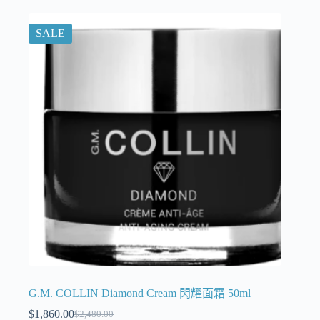
SALE
G.M. COLLIN Diamond Cream 閃耀面霜 50ml
$
1,860.00
$
2,480.00