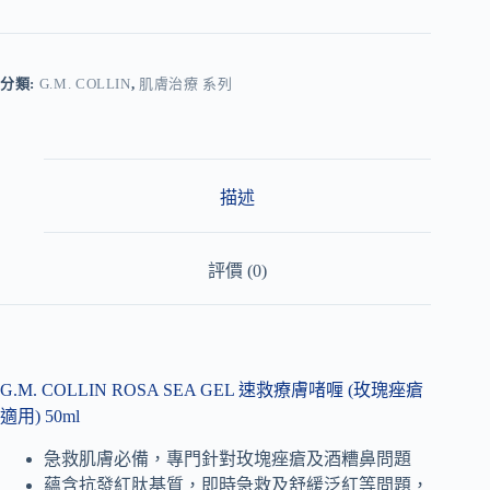
A
l
t
e
r
分類:
G.M. COLLIN
,
肌膚治療 系列
n
a
t
i
v
描述
e
:
評價 (0)
G.M. COLLIN ROSA SEA GEL 速救療膚啫喱 (玫瑰痤瘡
適用) 50ml
急救肌膚必備，專門針對玫塊痤瘡及酒糟鼻問題
蘊含抗發紅肽基質，即時急救及舒緩泛紅等問題，