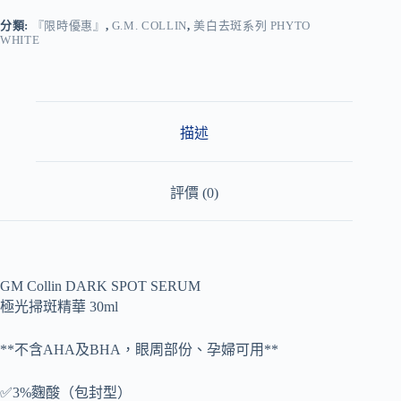
e
r
分類:
『限時優惠』
,
G.M. COLLIN
,
美白去斑系列 PHYTO
WHITE
n
a
t
i
v
e
描述
:
評價 (0)
GM Collin DARK SPOT SERUM
極光掃斑精華 30ml
**不含AHA及BHA，眼周部份、孕婦可用**
✅3%麴酸（包封型）