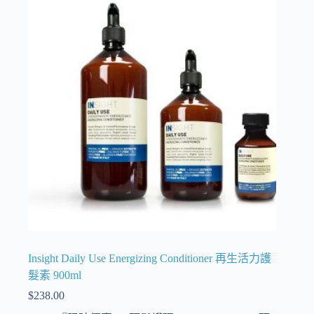
Insight Daily Use Energizing Conditioner 再生活力護
髮素 900ml
$
238.00