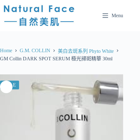
Menu
Home
G.M. COLLIN
美白去斑系列 Phyto White
GM Collin DARK SPOT SERUM 極光掃斑精華 30ml
SALE