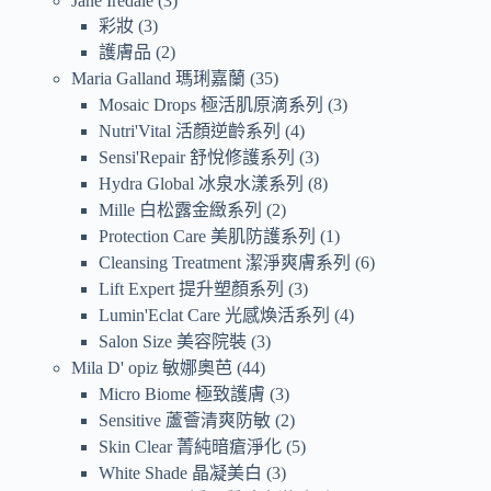
Jane Iredale
3
彩妝
3
護膚品
2
Maria Galland 瑪琍嘉蘭
35
Mosaic Drops 極活肌原滴系列
3
Nutri'Vital 活顏逆齡系列
4
Sensi'Repair 舒悅修護系列
3
Hydra Global 冰泉水漾系列
8
Mille 白松露金緻系列
2
Protection Care 美肌防護系列
1
Cleansing Treatment 潔淨爽膚系列
6
Lift Expert 提升塑顏系列
3
Lumin'Eclat Care 光感煥活系列
4
Salon Size 美容院裝
3
Mila D' opiz 敏娜奧芭
44
Micro Biome 極致護膚
3
Sensitive 蘆薈清爽防敏
2
Skin Clear 菁純暗瘡淨化
5
White Shade 晶凝美白
3