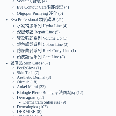
Soothing 舒敏
4
Eye Contour Care眼部護理
4
Oligopur Purifying 淨化
5
Eva Professional 頭髮護理
21
水凝補濕系列 Hydra Line
4
深層修護 Repair Line
5
豐盈強韌系列 Volume Up
1
鎖色護髮系列 Colour Line
2
防燥曲髮系列 Rizzi Curly Line
1
頭皮護理系列 Care Line
8
護膚品 Skin Care
487
Peel2Glow
1
Skin Tech
7
Aesthetic Dermal
3
Olecule
18
Ankel Marni
22
Biologie Pierre Boutigny 法國凝詩
12
Dermagram
22
Dermagram Salon size
9
Dermalogica
103
DERMIER
8