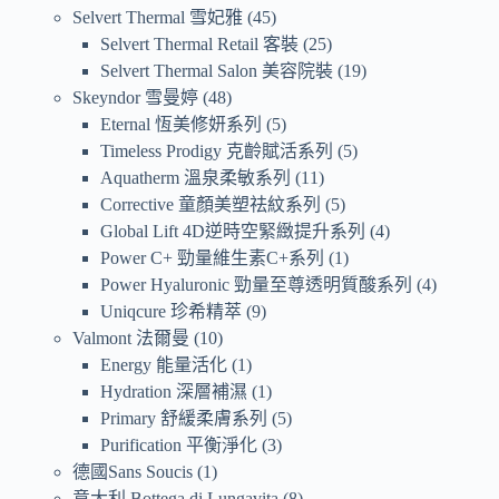
Selvert Thermal 雪妃雅
45
Selvert Thermal Retail 客裝
25
Selvert Thermal Salon 美容院裝
19
Skeyndor 雪曼婷
48
Eternal 恆美修妍系列
5
Timeless Prodigy 克齡賦活系列
5
Aquatherm 溫泉柔敏系列
11
Corrective 童顏美塑祛紋系列
5
Global Lift 4D逆時空緊緻提升系列
4
Power C+ 勁量維生素C+系列
1
Power Hyaluronic 勁量至尊透明質酸系列
4
Uniqcure 珍希精萃
9
Valmont 法爾曼
10
Energy 能量活化
1
Hydration 深層補濕
1
Primary 舒緩柔膚系列
5
Purification 平衡淨化
3
德國Sans Soucis
1
意大利 Bottega di Lungavita
8