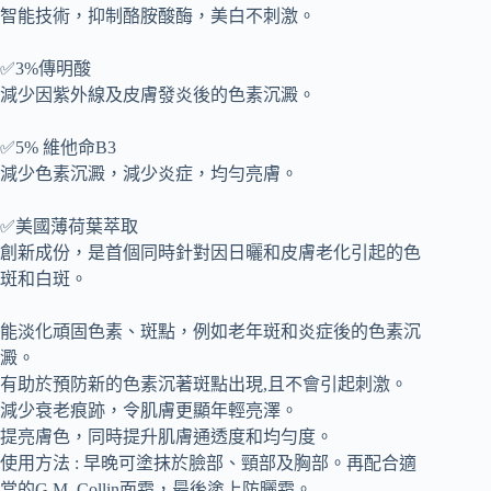
智能技術，抑制酪胺酸酶，美白不刺激。
✅3%傳明酸
減少因紫外線及皮膚發炎後的色素沉澱。
✅5% 維他命B3
減少色素沉澱，減少炎症，均勻亮膚。
✅美國薄荷葉萃取
創新成份，是首個同時針對因日曬和皮膚老化引起的色
斑和白斑。
能淡化頑固色素、斑點，例如老年斑和炎症後的色素沉
澱。
有助於預防新的色素沉著斑點出現,且不會引起刺激。
減少衰老痕跡，令肌膚更顯年輕亮澤。
提亮膚色，同時提升肌膚通透度和均勻度。
使用方法 : 早晚可塗抹於臉部、頸部及胸部。再配合適
當的G.M. Collin面霜，最後塗上防曬霜。